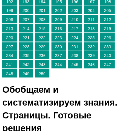
192
193
194
195
196
197
198
199
200
201
202
203
204
205
206
207
208
209
210
211
212
213
214
215
216
217
218
219
220
221
222
223
224
225
226
227
228
229
230
231
232
233
234
235
236
237
238
239
240
241
242
243
244
245
246
247
248
249
250
Обобщаем и
систематизируем знания.
Страницы. Готовые
решения