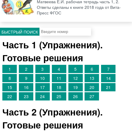
Матвеева Е.И. рабочая тетрадь часть 1, 2.
Ответы сделаны к книге 2018 года от Вита-
Пресс ФГОС
БЫСТРЫЙ ПОИСК
Часть 1 (Упражнения).
Готовые решения
1
2
3
4
5
6
7
8
9
10
11
12
13
14
15
16
17
18
19
20
21
22
23
24
25
26
27
Часть 2 (Упражнения).
Готовые решения