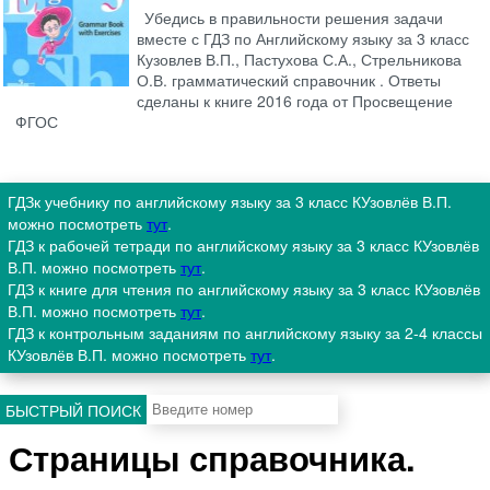
Убедись в правильности решения задачи
вместе с ГДЗ по Английскому языку за 3 класс
Кузовлев В.П., Пастухова С.А., Стрельникова
О.В. грамматический справочник . Ответы
сделаны к книге 2016 года от Просвещение
ФГОС
ГДЗк учебнику по английскому языку за 3 класс КУзовлёв В.П.
можно посмотреть
тут
.
ГДЗ к рабочей тетради по английскому языку за 3 класс КУзовлёв
В.П. можно посмотреть
тут
.
ГДЗ к книге для чтения по английскому языку за 3 класс КУзовлёв
В.П. можно посмотреть
тут
.
ГДЗ к контрольным заданиям по английскому языку за 2-4 классы
КУзовлёв В.П. можно посмотреть
тут
.
БЫСТРЫЙ ПОИСК
Страницы справочника.