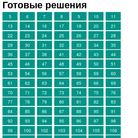
Готовые решения
5
6
7
8
9
10
11
13
14
16
17
18
20
21
22
23
24
25
26
27
28
29
30
31
32
33
34
35
36
37
38
41
42
43
44
45
46
47
48
49
50
51
53
54
56
57
58
59
60
61
62
63
64
65
66
69
70
71
72
73
74
75
76
77
78
79
80
81
82
83
84
85
86
87
88
90
91
92
93
94
95
96
97
98
99
100
102
103
104
105
106