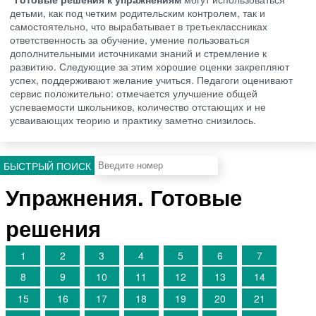
детьми, как под четким родительским контролем, так и
самостоятельно, что вырабатывает в третьеклассниках
ответственность за обучение, умение пользоваться
дополнительными источниками знаний и стремление к
развитию. Следующие за этим хорошие оценки закрепляют
успех, поддерживают желание учиться. Педагоги оценивают
сервис положительно: отмечается улучшение общей
успеваемости школьников, количество отстающих и не
усваивающих теорию и практику заметно снизилось.
БЫСТРЫЙ ПОИСК
Упражнения. Готовые
решения
1
2
3
4
5
6
7
8
9
10
11
12
13
14
15
16
17
18
19
20
21