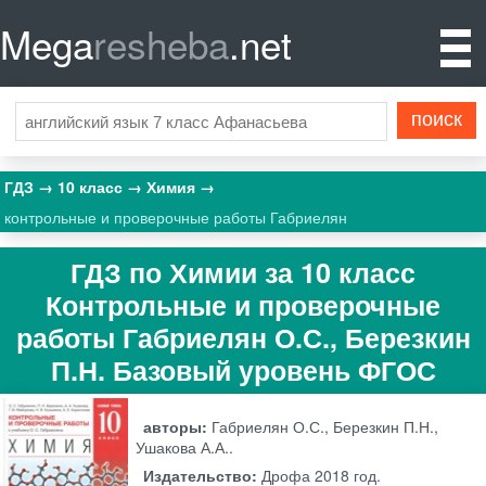
Mega
resheba
.net
ГДЗ
10 класс
Химия
контрольные и проверочные работы Габриелян
ГДЗ по Химии за 10 класс
Контрольные и проверочные
работы Габриелян О.С., Березкин
П.Н. Базовый уровень ФГОС
авторы:
Габриелян О.С., Березкин П.Н.,
Ушакова А.А..
Издательство:
Дрофа
2018 год.