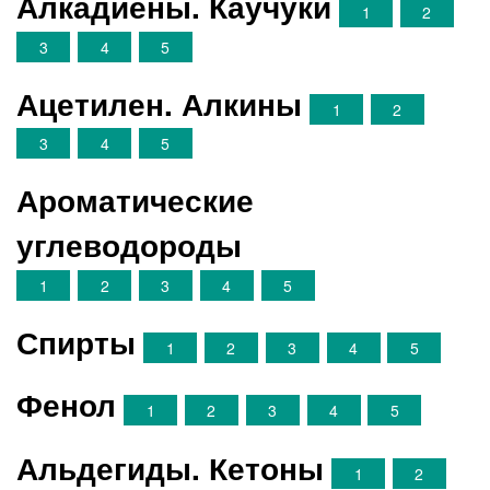
Алкадиены. Каучуки
1
2
3
4
5
Ацетилен. Алкины
1
2
3
4
5
Ароматические
углеводороды
1
2
3
4
5
Спирты
1
2
3
4
5
Фенол
1
2
3
4
5
Альдегиды. Кетоны
1
2