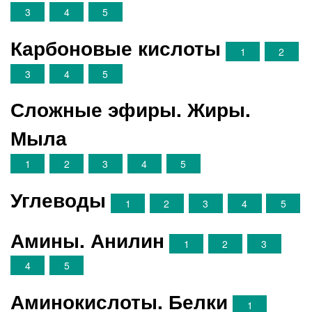
3
4
5
Карбоновые кислоты
1
2
3
4
5
Сложные эфиры. Жиры.
Мыла
1
2
3
4
5
Углеводы
1
2
3
4
5
Амины. Анилин
1
2
3
4
5
Аминокислоты. Белки
1