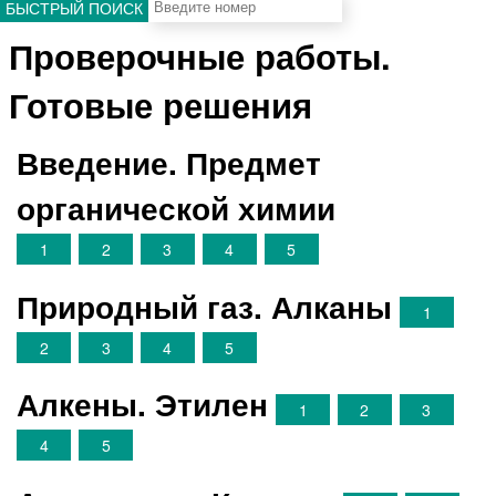
БЫСТРЫЙ ПОИСК
Проверочные работы.
Готовые решения
Введение. Предмет
органической химии
1
2
3
4
5
Природный газ. Алканы
1
2
3
4
5
Алкены. Этилен
1
2
3
4
5