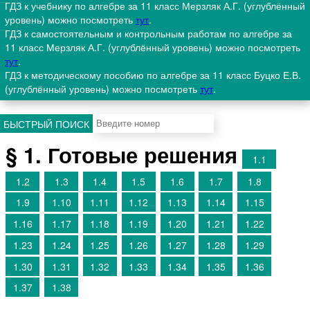
ГДЗ к учебнику по алгебре за 11 класс Мерзляк А.Г. (углублённый
уровень) можно посмотреть
тут
.
ГДЗ к самостоятельным и контрольным работам по алгебре за
11 класс Мерзляк А.Г. (углублённый уровень) можно посмотреть
тут
.
ГДЗ к методическому пособию по алгебре за 11 класс Буцко Е.В.
(углублённый уровень) можно посмотреть
тут
.
БЫСТРЫЙ ПОИСК
§ 1. Готовые решения
1.1
1.2
1.3
1.4
1.5
1.6
1.7
1.8
1.9
1.10
1.11
1.12
1.13
1.14
1.15
1.16
1.17
1.18
1.19
1.20
1.21
1.22
1.23
1.24
1.25
1.26
1.27
1.28
1.29
1.30
1.31
1.32
1.33
1.34
1.35
1.36
1.37
1.38