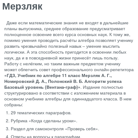
Мерзляк
Даже если математические знания не входят в дальнейшие
планы выпускника, среднее образование предусматривает
полноценное освоение всего курса основных наук. К тому же,
помимо умения проводить расчёты алгебра позволяет ученику
развить чрезвычайно полезный навык – умение мыслить
логически. А эта способность пригодится в освоении любых
наук, да и в повседневной жизни принесёт лишь пользу.
Работу с нелёгким, но таким важным предметом ученику
может облегчить совет профессионального онлайн-репетитора
«ГДЗ, Учебник по алгебре 11 класс Мерзляк А. Г.,
Номировский Д. А., Полонский В. Б. Алгоритм успеха
Базовый уровень (Вентана-граф)»
. Издание полностью
структурировано в соответствии с изложением материала в
основном учебнике алгебры для одиннадцатого класса. В нем
собраны:
29 тематических параграфов.
Рубрика «Когда сделаны уроки».
Раздел для самоконтроля «Проверь себя».
Ответы на вопросы к параграфам.