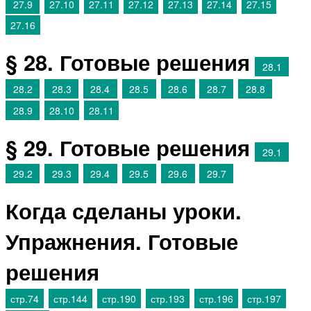
27.9
27.10
27.11
27.12
27.13
27.14
27.15
27.16
§ 28. Готовые решения
28.1
28.2
28.3
28.4
28.5
28.6
28.7
28.8
28.9
28.10
28.11
§ 29. Готовые решения
29.1
29.2
29.3
29.4
29.5
29.6
29.7
Когда сделаны уроки.
Упражнения. Готовые
решения
стр.74
стр.144
стр.190
стр.193
стр.196
стр.197