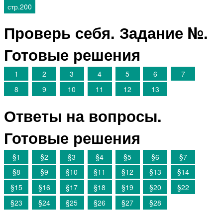
стр.200
Проверь себя. Задание №.
Готовые решения
1
2
3
4
5
6
7
8
9
10
11
12
13
Ответы на вопросы.
Готовые решения
§1
§2
§3
§4
§5
§6
§7
§8
§9
§10
§11
§12
§13
§14
§15
§16
§17
§18
§19
§20
§22
§23
§24
§25
§26
§27
§28