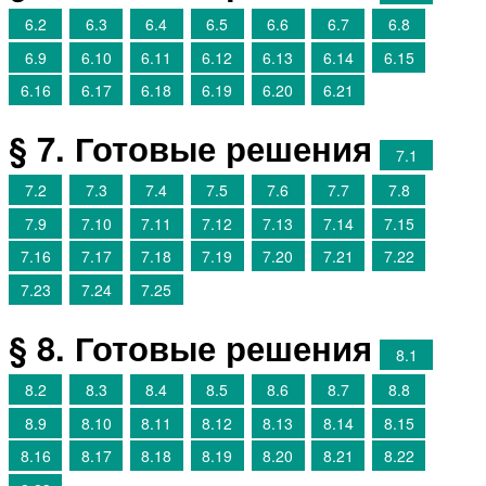
6.2
6.3
6.4
6.5
6.6
6.7
6.8
6.9
6.10
6.11
6.12
6.13
6.14
6.15
6.16
6.17
6.18
6.19
6.20
6.21
§ 7. Готовые решения
7.1
7.2
7.3
7.4
7.5
7.6
7.7
7.8
7.9
7.10
7.11
7.12
7.13
7.14
7.15
7.16
7.17
7.18
7.19
7.20
7.21
7.22
7.23
7.24
7.25
§ 8. Готовые решения
8.1
8.2
8.3
8.4
8.5
8.6
8.7
8.8
8.9
8.10
8.11
8.12
8.13
8.14
8.15
8.16
8.17
8.18
8.19
8.20
8.21
8.22