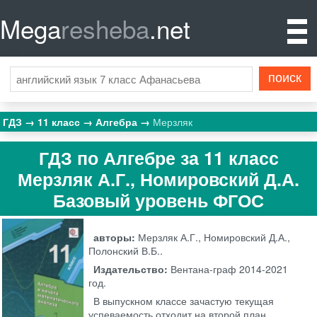
Mega
resheba
.net
ГДЗ
11 класс
Алгебра
Мерзляк
ГДЗ по Алгебре за 11 класс
Мерзляк А.Г., Номировский Д.А.
Базовый уровень ФГОС
авторы:
Мерзляк А.Г., Номировский Д.А.,
Полонский В.Б..
Издательство:
Вентана-граф
2014-2021
год.
В выпускном классе зачастую текущая
успеваемость отходит на второй план.