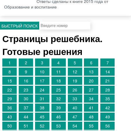
Ответы сделаны к книге 2015 года от
Образование и воспитание
БЫСТРЫЙ ПОИСК
Страницы решебника.
Готовые решения
1
2
3
4
5
6
7
8
9
10
11
12
13
14
15
16
17
18
19
20
21
22
23
24
25
26
27
28
29
30
31
32
33
34
35
36
37
38
39
40
41
42
43
44
45
46
47
48
49
50
51
52
53
54
55
56