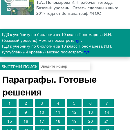
Т.А., Пономарева И.Н. рабочая тетрадь
Базовый уровень . Ответы сделаны к книге
2017 года от Вентана-граф ФГОС
ГДЗ к учебнику по биологии за 10 класс Пономарева И.Н.
(базовый уровень) можно посмотреть
тут
.
ГДЗ к учебнику по биологии за 10 класс Пономарева И.Н.
(углублённый уровень) можно посмотреть
тут
.
БЫСТРЫЙ ПОИСК
Параграфы. Готовые
решения
1
2
3
4
5
6
7
8
9
10
11
12
13
14
15
16
17
18
19
20
21
22
23
24
25
26
27
28