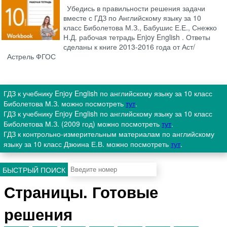
Убедись в правильности решения задачи
вместе с ГДЗ по Английскому языку за 10
класс Биболетова М.З., Бабушис Е.Е., Снежко
Н.Д. рабочая тетрадь Enjoy English . Ответы
сделаны к книге 2013-2016 года от Аст/
Астрель ФГОС
ГДЗ к учебнику Enjoy English по английскому языку за 10 класс
Биболетова М.З. можно посмотреть
тут
.
ГДЗ к учебнику Enjoy English по английскому языку за 10 класс
Биболетова М.З. (2009 год) можно посмотреть
тут
.
ГДЗ к контрольно-измерительным материалам по английскому
языку за 10 класс Дзюина Е.В. можно посмотреть
тут
.
БЫСТРЫЙ ПОИСК
Страницы. Готовые
решения