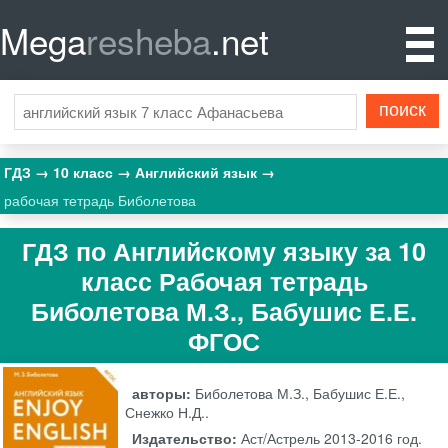
Mega
resheba
.net
ГДЗ
10 класс
Английский язык
рабочая тетрадь Биболетова
ГДЗ по Английскому языку за 10
класс Рабочая тетрадь
Биболетова М.З., Бабушис Е.Е.
ФГОС
авторы:
Биболетова М.З., Бабушис Е.Е.,
Снежко Н.Д..
Издательство:
Аст/Астрель
2013-2016 год.