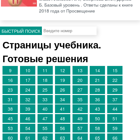
Б. Базовый уровень . Ответы сделаны к книге
2018 года от Просвещение
БЫСТРЫЙ ПОИСК
Страницы учебника.
Готовые решения
9
10
11
12
13
14
15
16
17
18
19
20
21
22
23
24
25
26
27
28
29
31
32
33
34
35
36
37
38
39
40
41
42
43
44
45
46
47
48
49
50
51
53
54
55
56
57
58
59
60
61
62
63
64
65
66