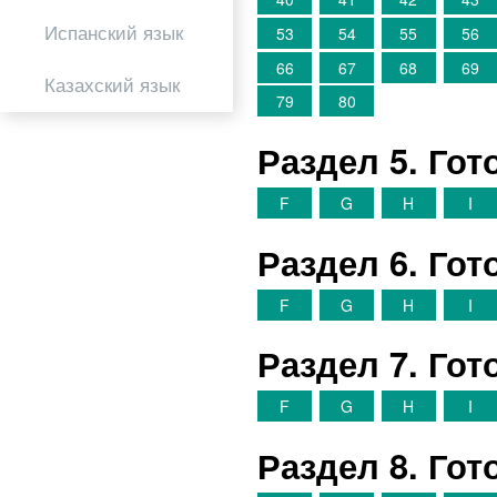
Испанский язык
53
54
55
56
66
67
68
69
Казахский язык
79
80
Раздел 5. Го
F
G
H
I
Раздел 6. Го
F
G
H
I
Раздел 7. Го
F
G
H
I
Раздел 8. Го