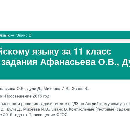
 язык
Эванс В.
йскому языку за 11 класс
задания Афанасьева О.В., Д
асьева О.В., Дули Д., Михеева И.В., Эванс В..
во:
Просвещение
2015 год.
авильности решения задачи вместе с ГДЗ по Английскому языку за 1
., Дули Д., Михеева И.В., Эванс В. Контрольные (тестовые) задани
ге 2015 года от Просвещение ФГОС