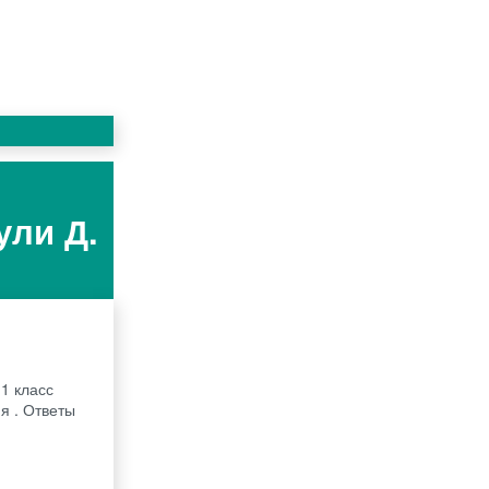
ули Д.
1 класс
я . Ответы