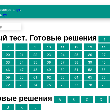
осмотреть
тут
.
ть
тут
.
й тест. Готовые решения
1
7
8
9
10
11
12
13
14
20
21
22
23
24
25
26
27
33
34
35
36
37
38
39
40
46
47
48
49
50
51
52
53
59
60
61
62
63
64
65
66
72
73
74
75
76
77
78
79
товые решения
A
B
C
D
J
K
L