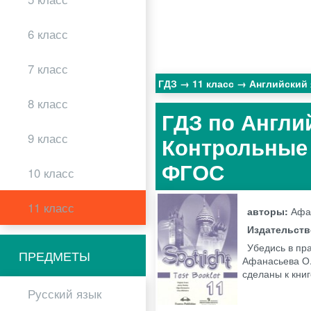
6 класс
7 класс
ГДЗ
11 класс
Английский
8 класс
ГДЗ по Англи
9 класс
Контрольные 
ФГОС
10 класс
11 класс
авторы:
Афан
Издательст
Убедись в пр
ПРЕДМЕТЫ
Афанасьева О.В
сделаны к кни
Русский язык