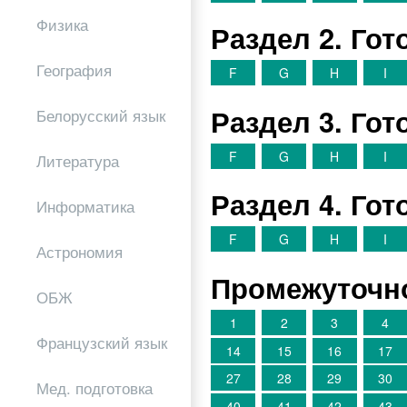
Физика
Раздел 2. Го
География
F
G
H
I
Раздел 3. Го
Белорусский язык
F
G
H
I
Литература
Раздел 4. Го
Информатика
F
G
H
I
Астрономия
Промежуточно
ОБЖ
1
2
3
4
Французский язык
14
15
16
17
27
28
29
30
Мед. подготовка
40
41
42
43