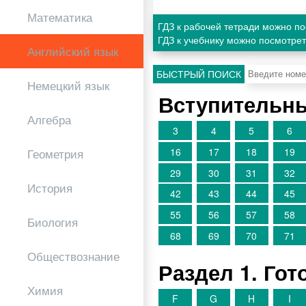
Математика
ГДЗ к рабочей тетради можно п
ГДЗ к учебнику можно посмотре
Английский язык
БЫСТРЫЙ ПОИСК
Немецкий язык
Вступительны
Алгебра
3
4
5
6
16
17
18
19
Геометрия
29
30
31
32
История
42
43
44
45
55
56
57
58
Биология
68
69
70
71
Обществознание
Раздел 1. Го
Химия
F
G
H
I