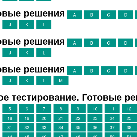
товые решения
A
B
C
D
J
K
L
товые решения
A
B
C
D
J
K
L
товые решения
A
B
C
D
J
K
L
M
е тестирование. Готовые р
5
6
7
8
9
10
11
12
18
19
20
21
22
23
24
25
31
32
33
34
35
36
37
38
44
45
46
47
48
49
50
51