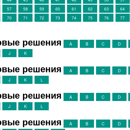
57
58
59
60
61
62
63
64
70
71
72
73
74
75
76
77
товые решения
A
B
C
D
J
K
товые решения
A
B
C
D
J
K
L
товые решения
A
B
C
D
J
K
L
товые решения
A
B
C
D