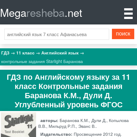
Mega
resheba
.net
ГДЗ
11 класс
Английский язык
контрольные задания Starlight Баранова
ГДЗ по Английскому языку за 11
класс Контрольные задания
Баранова К.М., Дули Д.
Углубленный уровень ФГОС
авторы:
Баранова К.М., Дули Д., Копылова
В.В., Мильруд Р.П., Эванс В..
Издательство:
Просвещение
2012 год.