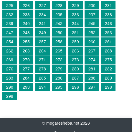
225
226
227
228
229
230
231
232
233
234
235
236
237
238
239
240
241
242
244
245
246
247
248
249
250
251
252
253
254
255
257
258
259
260
261
262
263
264
265
266
267
268
269
270
271
272
273
274
275
276
277
278
279
280
281
282
283
284
285
286
287
288
289
290
293
294
295
296
297
298
299
©
megaresheba.net
2026