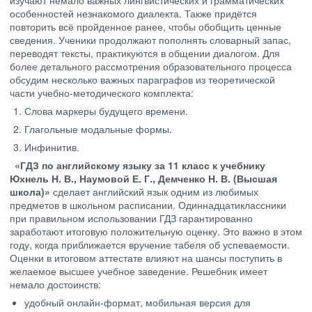
изучают немало важных лингвистических и грамматических
особенностей незнакомого диалекта. Также придётся
повторить всё пройденное ранее, чтобы обобщить ценные
сведения. Ученики продолжают пополнять словарный запас,
переводят тексты, практикуются в общении диалогом. Для
более детального рассмотрения образовательного процесса
обсудим несколько важных параграфов из теоретической
части учебно-методического комплекта:
Слова маркеры будущего времени.
Глагольные модальные формы.
Инфинитив.
«ГДЗ по английскому языку за 11 класс к учебнику
Юхнель Н. В., Наумовой Е. Г., Демченко Н. В. (Высшая
школа)»
сделает английский язык одним из любимых
предметов в школьном расписании. Одиннадцатиклассники
при правильном использовании ГДЗ гарантированно
заработают итоговую положительную оценку. Это важно в этом
году, когда приближается вручение табеля об успеваемости.
Оценки в итоговом аттестате влияют на шансы поступить в
желаемое высшее учебное заведение. Решебник имеет
немало достоинств:
удобный онлайн-формат, мобильная версия для