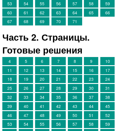
53
54
55
56
57
58
59
60
61
62
63
64
65
66
67
68
69
70
71
Часть 2. Страницы.
Готовые решения
4
5
6
7
8
9
10
11
12
13
14
15
16
17
18
19
20
21
22
23
24
25
26
27
28
29
30
31
32
33
34
35
36
37
38
39
40
41
42
43
44
45
46
47
48
49
50
51
52
53
54
55
56
57
58
59