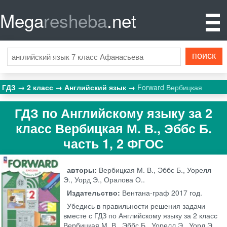
Mega
resheba
.net
ГДЗ
2 класс
Английский язык
Forward Вербицкая
ГДЗ по Английскому языку за 2
класс Вербицкая М. В., Эббс Б.
часть 1, 2 ФГОС
авторы:
Вербицкая М. В., Эббс Б., Уорелл
Э., Уорд Э., Оралова О..
Издательство:
Вентана-граф
2017 год.
Убедись в правильности решения задачи
вместе с ГДЗ по Английскому языку за 2 класс
Вербицкая М. В., Эббс Б., Уорелл Э., Уорд Э.,