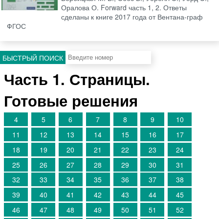
Оралова О. Forward часть 1, 2. Ответы
сделаны к книге 2017 года от Вентана-граф
ФГОС
БЫСТРЫЙ ПОИСК
Часть 1. Страницы.
Готовые решения
4
5
6
7
8
9
10
11
12
13
14
15
16
17
18
19
20
21
22
23
24
25
26
27
28
29
30
31
32
33
34
35
36
37
38
39
40
41
42
43
44
45
46
47
48
49
50
51
52