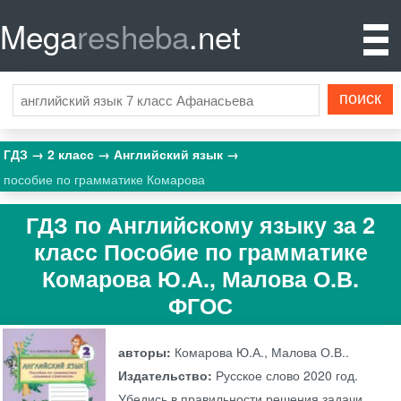
Mega
resheba
.net
ГДЗ
2 класс
Английский язык
пособие по грамматике Комарова
ГДЗ по Английскому языку за 2
класс Пособие по грамматике
Комарова Ю.А., Малова О.В.
ФГОС
авторы:
Комарова Ю.А., Малова О.В..
Издательство:
Русское слово
2020 год.
Убедись в правильности решения задачи