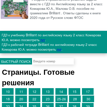
вместе с ГДЗ по Английскому языку за 2 класс
Комарова Ю.А., Малова О.В. пособие по
грамматике Brilliant . Ответы сделаны к книге
2020 года от Русское слово ФГОС
ГДЗ к учебнику Brilliant по английскому языку 2 класс Комарова
Ю.А. можно посмотреть
тут
.
ГДЗ к рабочей тетради Brilliant по английскому языку 2 класс
Комарова Ю.А. можно посмотреть
тут
.
БЫСТРЫЙ ПОИСК
Страницы. Готовые
решения
10
11
12
13
14
15
17
18
20
22
23
25-26
28
30
33
34
35
36
37
38
39