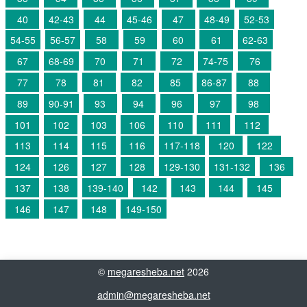
40
42-43
44
45-46
47
48-49
52-53
54-55
56-57
58
59
60
61
62-63
67
68-69
70
71
72
74-75
76
77
78
81
82
85
86-87
88
89
90-91
93
94
96
97
98
101
102
103
106
110
111
112
113
114
115
116
117-118
120
122
124
126
127
128
129-130
131-132
136
137
138
139-140
142
143
144
145
146
147
148
149-150
©
megaresheba.net
2026
admin@megaresheba.net