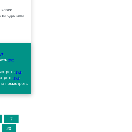
 класс
веты сделаны
ут
.
реть
тут
.
смотреть
тут
.
мотреть
тут
.
жно посмотреть
7
20