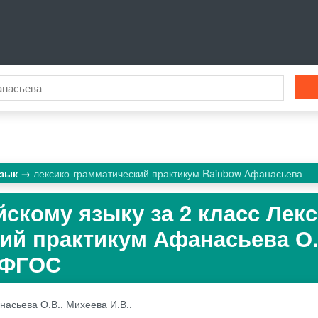
язык
лексико-грамматический практикум Rainbow Афанасьева
скому языку за 2 класс Лекс
ий практикум Афанасьева О.
 ФГОС
асьева О.В., Михеева И.В..