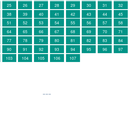
25
26
27
28
29
30
31
32
38
39
40
41
42
43
44
45
51
52
53
54
55
56
57
58
64
65
66
67
68
69
70
71
77
78
79
80
81
82
83
84
90
91
92
93
94
95
96
97
103
104
105
106
107