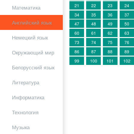
21
22
23
24
Математика
34
35
36
37
Английский язык
47
48
49
50
60
61
62
63
Немецкий язык
73
74
75
76
86
87
88
89
Окружающий мир
99
100
101
102
Белорусский язык
Литература
Информатика
Технология
Музыка