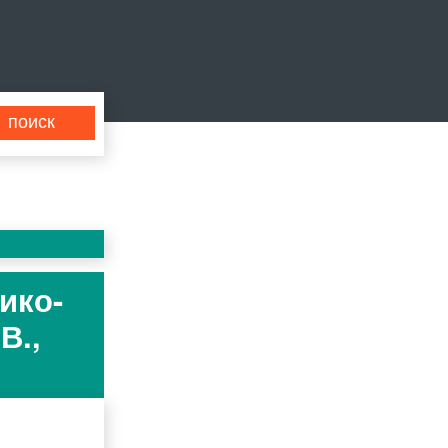
ико-
В.,