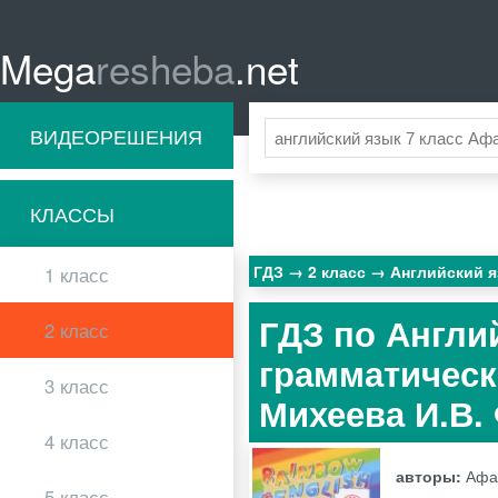
Mega
resheba
.net
ВИДЕОРЕШЕНИЯ
КЛАССЫ
ГДЗ
2 класс
Английский 
1 класс
ГДЗ по Англий
2 класс
грамматическ
3 класс
Михеева И.В.
4 класс
авторы:
Афан
5 класс