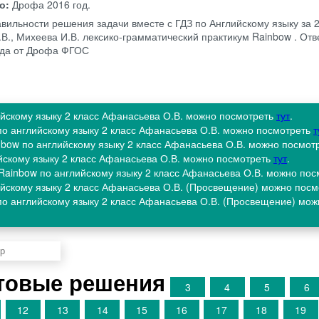
во:
Дрофа
2016 год.
авильности решения задачи вместе с ГДЗ по Английскому языку за 2
В., Михеева И.В. лексико-грамматический практикум Rainbow . От
года от Дрофа ФГОС
ийскому языку 2 класс Афанасьева О.В. можно посмотреть
тут
.
по английскому языку 2 класс Афанасьева О.В. можно посмотреть
т
nbow по английскому языку 2 класс Афанасьева О.В. можно посмот
ийскому языку 2 класс Афанасьева О.В. можно посмотреть
тут
.
 Rainbow по английскому языку 2 класс Афанасьева О.В. можно по
лийскому языку 2 класс Афанасьева О.В. (Просвещение) можно пос
по английскому языку 2 класс Афанасьева О.В. (Просвещение) мо
товые решения
3
4
5
6
12
13
14
15
16
17
18
19