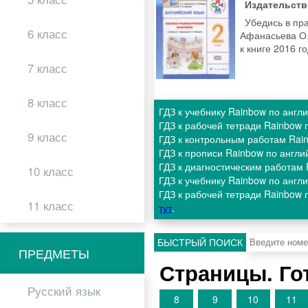
Издательст
Убедись в пр
6 класс
Афанасьева О.
к книге 2016 
7 класс
8 класс
ГДЗ к учебнику Rainbow по англ
ГДЗ к рабочей тетради Rainbow 
9 класс
ГДЗ к контрольным работам Rai
ГДЗ к прописи Rainbow по англ
ГДЗ к диагностическим работам
10 класс
ГДЗ к учебнику Rainbow по анг
ГДЗ к рабочей тетради Rainbow 
11 класс
тут
.
БЫСТРЫЙ ПОИСК
ПРЕДМЕТЫ
Страницы. Го
Русский язык
8
9
10
11