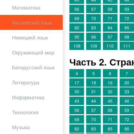
Математика
56
57
58
59
69
70
71
72
Английский язык
82
83
84
85
95
96
97
98
Немецкий язык
108
109
110
111
Окружающий мир
Часть 2. Стр
Белорусский язык
4
5
6
7
Литература
17
18
19
20
30
31
32
33
Информатика
43
44
45
46
56
57
58
59
Технология
69
70
71
72
Музыка
82
83
85
86