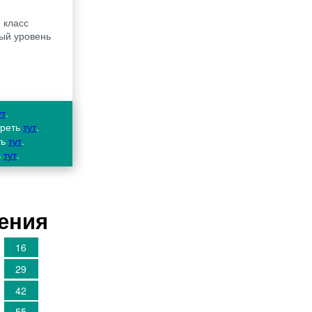
 класс
ный уровень
ут
.
треть
тут
.
ть
тут
.
ь
тут
.
шения
16
29
42
55