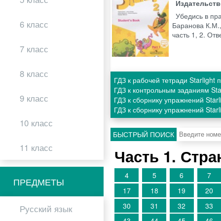
Издательст
Убедись в пр
6 класс
Баранова К.М.,
часть 1, 2. О
7 класс
8 класс
ГДЗ к рабочей тетради Starlight
ГДЗ к контрольным заданиям Sta
9 класс
ГДЗ к сборнику упражнений Starl
ГДЗ к сборнику упражнений Starl
10 класс
БЫСТРЫЙ ПОИСК
11 класс
Часть 1. Стр
4
5
6
7
ПРЕДМЕТЫ
17
18
19
20
30
31
32
33
Русский язык
43
44
45
46