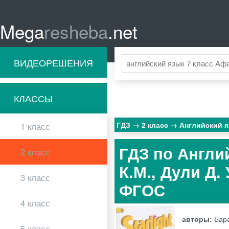
Mega
resheba
.net
ВИДЕОРЕШЕНИЯ
КЛАССЫ
ГДЗ
2 класс
Английский 
1 класс
ГДЗ по Англи
2 класс
К.М., Дули Д.
3 класс
ФГОС
4 класс
авторы:
Бара
5 класс