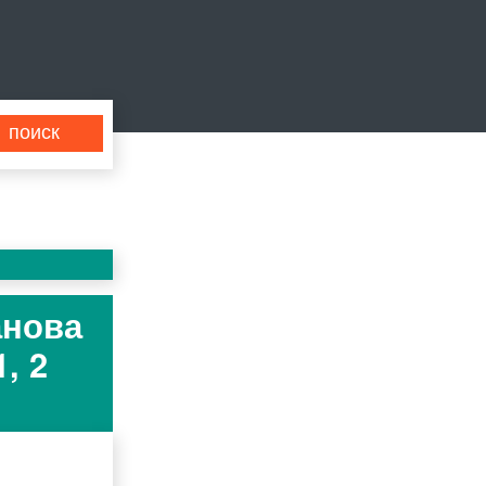
анова
, 2