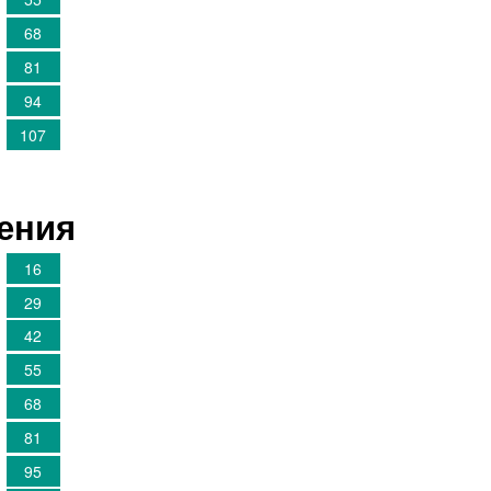
68
81
94
107
шения
16
29
42
55
68
81
95