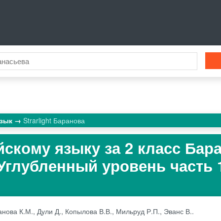
язык
Strarlight Баранова
йскому языку за 2 класс Бар
 Углубленный уровень часть 1
нова К.М., Дули Д., Копылова В.В., Мильруд Р.П., Эванс В..