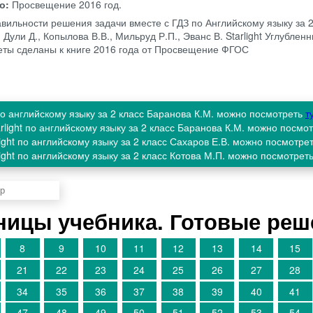
во:
Просвещение
2016 год.
авильности решения задачи вместе с ГДЗ по Английскому языку за 2
 Дули Д., Копылова В.В., Мильруд Р.П., Эванс В. Starlight Углублен
тветы сделаны к книге 2016 года от Просвещение ФГОС
 по английскому языку за 2 класс Баранова К.М. можно посмотреть
т
rlight по английскому языку за 2 класс Баранова К.М. можно посмо
ight по английскому языку за 2 класс Сахаров Е.В. можно посмотре
ight по английскому языку за 2 класс Котова М.П. можно посмотрет
аницы учебника. Готовые ре
8
9
10
11
12
13
14
15
21
22
23
24
25
26
27
28
34
35
36
37
38
39
40
41
47
48
49
50
51
52
53
54