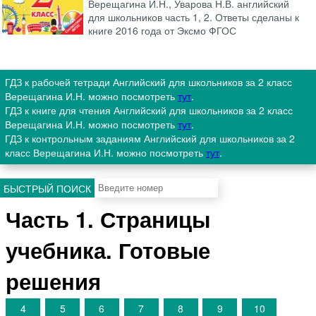
Верещагина И.Н., Уварова Н.В. английский
для школьников часть 1, 2. Ответы сделаны к
книге 2016 года от Эксмо ФГОС
ГДЗ к рабочей тетради Английский для школьников за 2 класс
Верещагина И.Н. можно посмотреть
тут
.
ГДЗ к книге для чтения Английский для школьников за 2 класс
Верещагина И.Н. можно посмотреть
тут
.
ГДЗ к контрольным заданиям Английский для школьников за 2
класс Верещагина И.Н. можно посмотреть
тут
.
БЫСТРЫЙ ПОИСК
Часть 1. Страницы
учебника. Готовые
решения
4
5
6
7
8
9
10