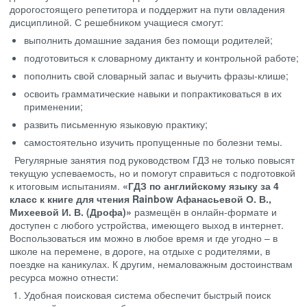
дорогостоящего репетитора и поддержит на пути овладения
дисциплиной. С решебником учащиеся смогут:
выполнить домашние задания без помощи родителей;
подготовиться к словарному диктанту и контрольной работе;
пополнить свой словарный запас и выучить фразы-клише;
освоить грамматические навыки и попрактиковаться в их
применении;
развить письменную языковую практику;
самостоятельно изучить пропущенные по болезни темы.
Регулярные занятия под руководством ГДЗ не только повысят
текущую успеваемость, но и помогут справиться с подготовкой
к итоговым испытаниям.
«ГДЗ по английскому языку за 4
класс к книге для чтения Rainbow Афанасьевой О. В.,
Михеевой И. В. (Дрофа)»
размещён в онлайн-формате и
доступен с любого устройства, имеющего выход в интернет.
Воспользоваться им можно в любое время и где угодно – в
школе на перемене, в дороге, на отдыхе с родителями, в
поездке на каникулах. К другим, немаловажным достоинствам
ресурса можно отнести:
Удобная поисковая система обеспечит быстрый поиск