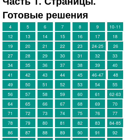
Часть 1. Страницы.
Готовые решения
4
5
6
7
8
9
10-11
12
13
14
15
16
17
18
19
20
21
22
23
24-25
26
27
28
29
30
31
32
33
34
35
36
37
38
39
40
41
42
43
44
45
46-47
48
49
50
51
52
53
54
55
56
57
58
59
60
61
62-63
64
65
66
67
68
69
70
71
72
73
74
75
76
77
78
79
80
81
82
83
84-85
86
87
88
89
90
91
92