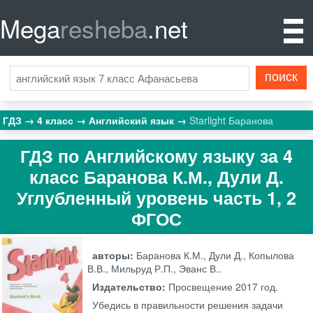
Mega
resheba
.net
ГДЗ
4 класс
Английский язык
Starlight Баранова
ГДЗ по Английскому языку за 4
класс Баранова К.М., Дули Д.
Углубленный уровень часть 1, 2
ФГОС
авторы:
Баранова К.М., Дули Д., Копылова
В.В., Мильруд Р.П., Эванс В..
Издательство:
Просвещение
2017 год.
Убедись в правильности решения задачи