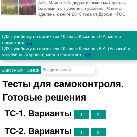
А.Е., Марон Е.А. дидактические материалы
Базовый и углубленный уровень . Ответы
сделаны к книге 2018 года от Дрофа ФГОС
ГДЗ к учебнику по физике за 10 класс Касьянов В.А. можно
посмотреть
тут
.
ГДЗ к учебнику по физике за 10 класс Касьянов В.А. (Базовый и
углублённый уровни) можно посмотреть
тут
.
БЫСТРЫЙ ПОИСК
Тесты для самоконтроля.
Готовые решения
ТС-1. Варианты
1
2
ТС-2. Варианты
1
2