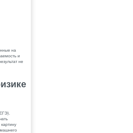
енные на
ваемость и
езультат не
физике
ЕГЭ).
чать
 картину
омашнего