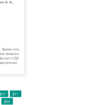
ич А. А.,
 Кроме того,
лов: вопросы
Доступ к ГДЗ
 достаточно
§10
§11
§24