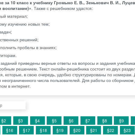
е за 10 класс к учебнику Громыко Е. В., Зенькович В. И., Луцев
и воспитание)»
. Также с решебником удастся:
ный материал;
ому изучению новых тем;
задач;
бственных решений;
полнить пробелы в знаниях;
титорам.
заданий приведены верные ответы на вопросы и задания учебника.
робным решением. Текст онлайн-решебника состоит из двух разде
, которые, в свою очередь, удобно структурированы по номерам. 
я неограниченного числа пользователей. Для работы со сборником
пом в интернет.
§2
§3
§4
§5
§6
§7
§8
§9
§16
§17
§18
§19
§20
§21
§22
§23