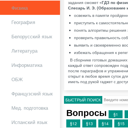
задания сможет
«ГДЗ по физик
Физика
Слесарь И. Э. (Образование 
освежить в памяти пройден
География
приступить к самостоятельн
понять алгоритмы решения 
Белорусский язык
проверить правильность со
выявить и своевременно вос
Литература
избежать обращения к репе
В сборнике готовых домашних 
Информатика
каждый ответ сопровожден под
после параграфов и упражнения
открыт в любое время суток дл
ОБЖ
иметь под рукой гаджет с досту
Французский язык
БЫСТРЫЙ ПОИСК
Мед. подготовка
Вопросы
§1
Испанский язык
§12
§13
§14
§15