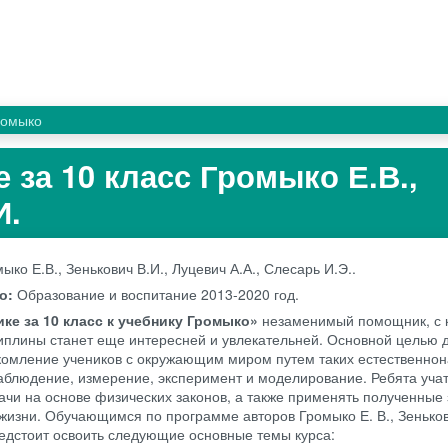
ромыко
 за 10 класс Громыко Е.В.,
И.
ыко Е.В., Зенькович В.И., Луцевич А.А., Слесарь И.Э..
во:
Образование и воспитание
2013-2020 год.
ке за 10 класс к учебнику Громыко»
незаменимый помощник, с 
иплины станет еще интересней и увлекательней. Основной целью
комление учеников с окружающим миром путем таких естественно
наблюдение, измерение, эксперимент и моделирование. Ребята уча
ачи на основе физических законов, а также применять полученные 
жизни. Обучающимся по программе авторов Громыко Е. В., Зенькови
предстоит освоить следующие основные темы курса: