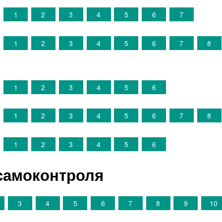
1
1
2
3
4
5
6
7
2
1
2
3
4
5
6
7
8
3
1
2
3
4
5
6
4
1
2
3
4
5
6
7
8
5
1
2
3
4
5
6
самоконтроля
3
4
5
6
7
8
9
10