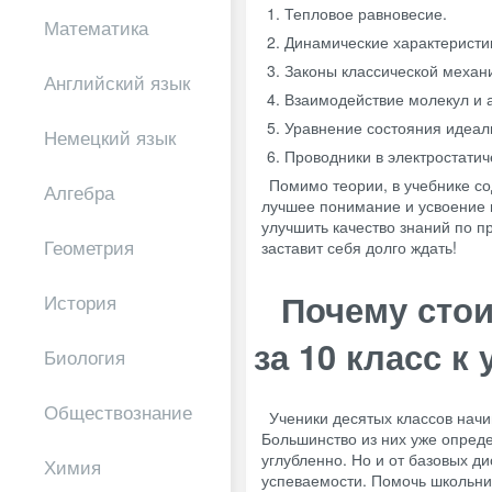
Тепловое равновесие.
Математика
Динамические характеристи
Законы классической механ
Английский язык
Взаимодействие молекул и 
Уравнение состояния идеаль
Немецкий язык
Проводники в электростатич
Помимо теории, в учебнике с
Алгебра
лучшее понимание и усвоение 
улучшить качество знаний по п
Геометрия
заставит себя долго ждать!
Почему стои
История
за 10 класс к
Биология
Обществознание
Ученики десятых классов начи
Большинство из них уже опред
углубленно. Но и от базовых д
Химия
успеваемости. Помочь школьн