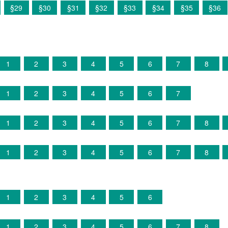
§29
§30
§31
§32
§33
§34
§35
§36
1
2
3
4
5
6
7
8
1
2
3
4
5
6
7
1
2
3
4
5
6
7
8
1
2
3
4
5
6
7
8
1
2
3
4
5
6
1
2
3
4
5
6
7
8