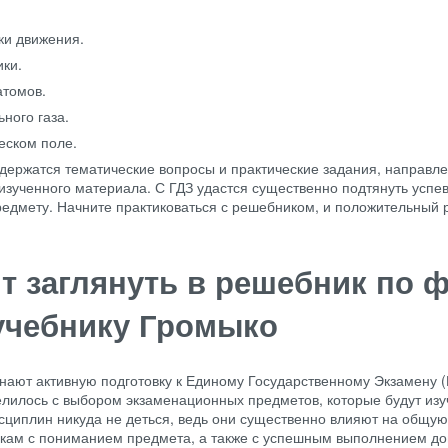
ки движения.
ики.
атомов.
ного газа.
еском поле.
одержатся тематические вопросы и практические задания, направл
изученного материала. С ГДЗ удастся существенно подтянуть успе
редмету. Начните практиковаться с решебником, и положительный р
т заглянуть в решебник по 
 учебнику Громыко
нают активную подготовку к Единому Государственному Экзамену (
елилось с выбором экзаменационных предметов, которые будут изу
исциплин никуда не деться, ведь они существенно влияют на общую
икам с пониманием предмета, а также с успешным выполнением д