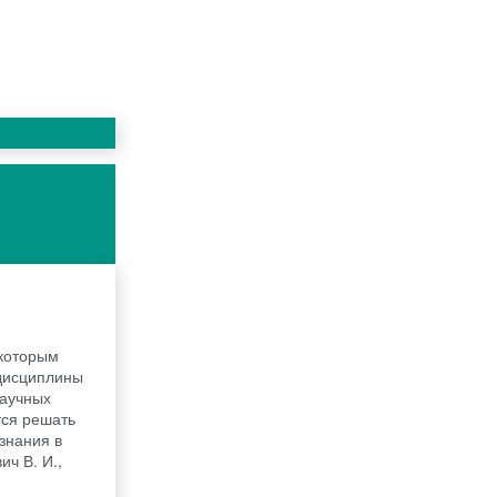
которым
 дисциплины
научных
тся решать
знания в
ч В. И.,