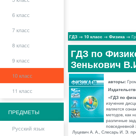
6 класс
7 класс
ГДЗ
10 класс
Физика
Г
8 класс
ГДЗ по Физике
9 класс
Зенькович В.
10 класс
авторы:
Гром
Издательст
11 класс
«ГДЗ по физи
изучение дисц
является озна
ПРЕДМЕТЫ
методов, как 
различные зад
повседневной 
Русский язык
Луцевич А. А., Слесарь И. Э. 