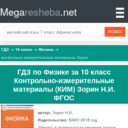
Mega
resheba
.net
ГДЗ
10 класс
Физика
контрольно-измерительные материалы Зорин
ГДЗ по Физике за 10 класс
Контрольно-измерительные
материалы (КИМ) Зорин Н.И.
ФГОС
автор:
Зорин Н.И..
Издательство:
ВАКО
2018 год.
Убедись в правильности решения задачи