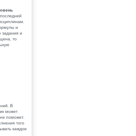
ровень
дпоследней
дисциплинам.
формулы и
е задания и
щена, то
льную
ний. В
ик может
 не поможет.
олнения того
ывать каждое