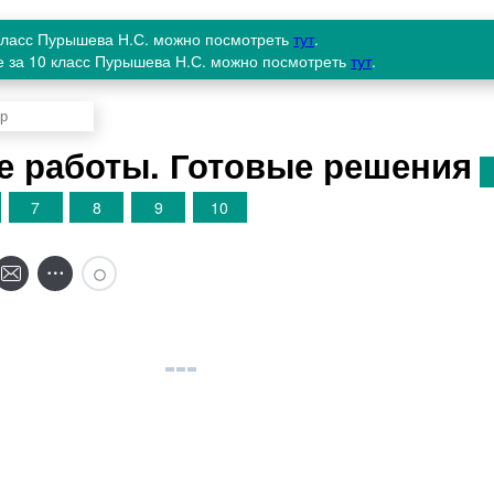
 класс Пурышева Н.С. можно посмотреть
тут
.
е за 10 класс Пурышева Н.С. можно посмотреть
тут
.
 работы. Готовые решения
7
8
9
10