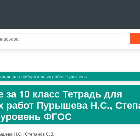
етрадь для лабораторных работ Пурышева
 за 10 класс Тетрадь для
 работ Пурышева Н.С., Степ
 уровень ФГОС
шева Н.С., Степанов С.В..