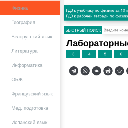
Физика
ГДЗ к учебнику по физике за 10
ГДЗ к рабочей тетради по физик
География
БЫСТРЫЙ ПОИСК
Белорусский язык
Лабораторные
Литература
3
4
5
6
Информатика
ОБЖ
Французский язык
Мед. подготовка
Испанский язык