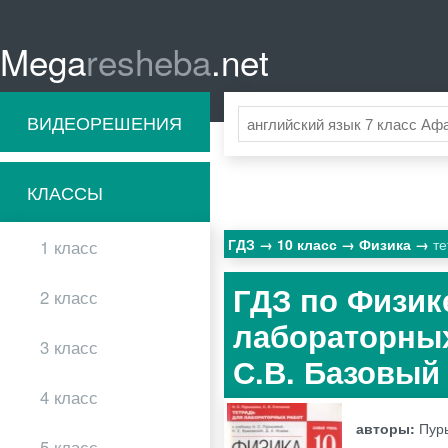
Mega
resheba
.net
ВИДЕОРЕШЕНИЯ
КЛАССЫ
ГДЗ
10 класс
Физика
т
1 класс
ГДЗ по Физике
2 класс
лабораторных
3 класс
С.В. Базовый
4 класс
авторы:
Пуры
5 класс