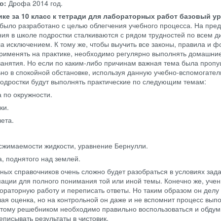
во:
Дрофа
2014 год.
ике за 10 класс к тетради для лабораторных работ базовый у
было разработано с целью облегчения учебного процесса. На пре
ния в школе подростки сталкиваются с рядом трудностей по всем 
ла исключением. К тому же, чтобы выучить все законы, правила и 
применять на практике, необходимо регулярно выполнять домашни
 занятия. Но если по каким-либо причинам важная тема была пропу
ьно в спокойной обстановке, используя данную учебно-вспомогате
подростки будут выполнять практические по следующим темам:
 по окружности.
ки.
ета.
 сжимаемости жидкости, уравнение Бернулли.
, поднятого над землей.
ых справочников очень сложно будет разобраться в условиях зада
ации для полного понимания той или иной темы. Конечно же, учен
ораторную работу и переписать ответы. Но таким образом он делу
ая оценка, но на контрольной он даже и не вспомнит процесс вып
этому решебником необходимо правильно воспользоваться и обдум
еписывать результаты в чистовик.