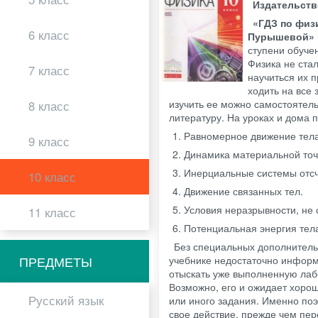
Издательст
«ГДЗ по физ
6 класс
Пурышевой»
ступени обуче
Физика не ста
7 класс
научиться их 
ходить на все
изучить ее можно самостоятел
8 класс
литературу. На уроках и дома 
Равномерное движение тела
9 класс
Динамика материальной точ
Инерциальные системы отсч
10 класс
Движение связанных тел.
Условия неразрывности, не
11 класс
Потенциальная энергия тела
Без специальных дополнительн
ПРЕДМЕТЫ
учебнике недостаточно информ
отыскать уже выполненную лаб
Возможно, его и ожидает хорош
Русский язык
или иного задания. Именно по
свое действие, прежде чем пер