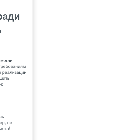
ради
ь
смогли
 требованиям
я реализации
ешить
и:
нь
ер, не
мета!