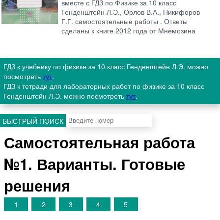
вместе с ГДЗ по Физике за 10 класс
Генденштейн Л.Э., Орлов В.А., Никифоров
Г.Г. самостоятельные работы . Ответы
сделаны к книге 2012 года от Мнемозина
ГДЗ к учебнику по физике за 10 класс Генденштейн Л.Э. можно
посмотреть
тут
.
ГДЗ к тетради для лабораторных работ по физике за 10 класс
Генденштейн Л.Э. можно посмотреть
тут
.
БЫСТРЫЙ ПОИСК
Самостоятельная работа
№1. Варианты. Готовые
решения
1
2
3
4
5