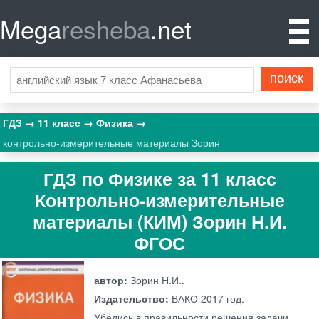
Mega
resheba
.net
ГДЗ
11 класс
Физика
контрольно-измерительные материалы Зорин
ГДЗ по Физике за 11 класс
Контрольно-измерительные
материалы (КИМ) Зорин Н.И.
ФГОС
автор:
Зорин Н.И..
Издательство:
ВАКО
2017 год.
Убедись в правильности решения задачи