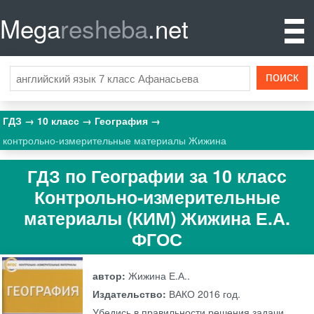
Mega
resheba
.net
ГДЗ
10 класс
География
контрольно-измерительные материалы Жижина
ГДЗ по Географии за 10 класс
Контрольно-измерительные
материалы (КИМ) Жижина Е.А.
ФГОС
автор:
Жижина Е.А..
Издательство:
ВАКО
2016 год.
Убедись в правильности решения задачи