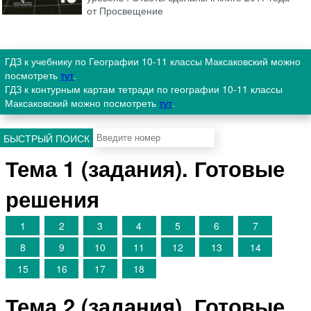
от Просвещение
ГДЗ к учебнику по Географии 10-11 классы Максаковский можно
посмотреть
тут
.
ГДЗ к контурным картам тетради по географии 10-11 классы
Максаковский можно посмотреть
тут
.
БЫСТРЫЙ ПОИСК
Тема 1 (задания). Готовые
решения
1
2
3
4
5
6
7
8
9
10
11
12
13
14
15
16
17
18
Тема 2 (задания). Готовые