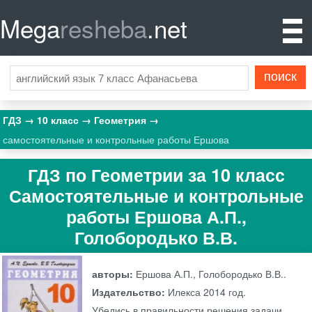
Mega
resheba
.net
ГДЗ
10 класс
Геометрия
самостоятельные и контрольные работы Ершова
ГДЗ по Геометрии за 10 класс
Самостоятельные и контрольные
работы Ершова А.П.,
Голобородько В.В.
авторы:
Ершова А.П., Голобородько В.В..
Издательство:
Илекса
2014 год.
Убедись в правильности решения задачи