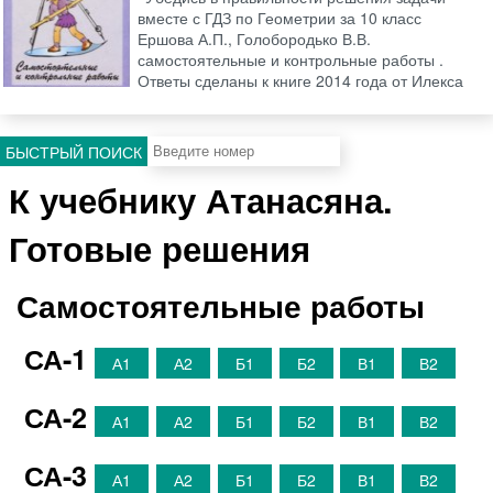
вместе с ГДЗ по Геометрии за 10 класс
Ершова А.П., Голобородько В.В.
самостоятельные и контрольные работы .
Ответы сделаны к книге 2014 года от Илекса
БЫСТРЫЙ ПОИСК
К учебнику Атанасяна.
Готовые решения
Самостоятельные работы
СА-1
А1
А2
Б1
Б2
В1
В2
СА-2
А1
А2
Б1
Б2
В1
В2
СА-3
А1
А2
Б1
Б2
В1
В2