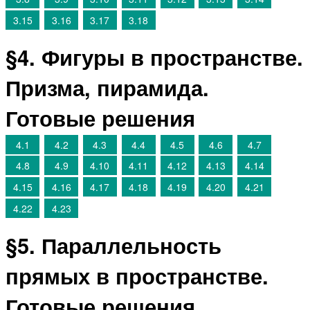
3.15
3.16
3.17
3.18
§4. Фигуры в пространстве.
Призма, пирамида.
Готовые решения
4.1
4.2
4.3
4.4
4.5
4.6
4.7
4.8
4.9
4.10
4.11
4.12
4.13
4.14
4.15
4.16
4.17
4.18
4.19
4.20
4.21
4.22
4.23
§5. Параллельность
прямых в пространстве.
Готовые решения