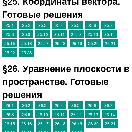
§25. Координаты вектора.
Готовые решения
25.1
25.2
25.3
25.4
25.5
25.6
25.7
25.8
25.9
25.10
25.11
25.12
25.13
25.14
25.15
25.16
25.17
25.18
25.19
25.20
25.21
25.22
25.23
§26. Уравнение плоскости в
пространстве. Готовые
решения
26.1
26.2
26.3
26.4
26.5
26.6
26.7
26.8
26.9
26.10
26.11
26.12
26.13
26.14
26.15
26.16
26.17
26.18
26.19
26.20
26.21