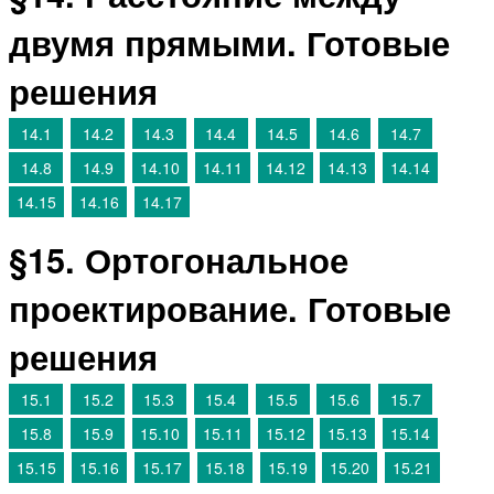
двумя прямыми. Готовые
решения
14.1
14.2
14.3
14.4
14.5
14.6
14.7
14.8
14.9
14.10
14.11
14.12
14.13
14.14
14.15
14.16
14.17
§15. Ортогональное
проектирование. Готовые
решения
15.1
15.2
15.3
15.4
15.5
15.6
15.7
15.8
15.9
15.10
15.11
15.12
15.13
15.14
15.15
15.16
15.17
15.18
15.19
15.20
15.21