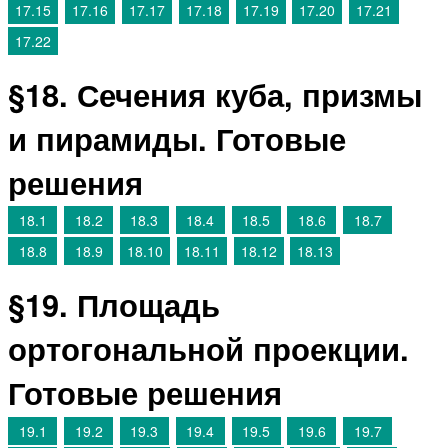
17.15
17.16
17.17
17.18
17.19
17.20
17.21
17.22
§18. Сечения куба, призмы
и пирамиды. Готовые
решения
18.1
18.2
18.3
18.4
18.5
18.6
18.7
18.8
18.9
18.10
18.11
18.12
18.13
§19. Площадь
ортогональной проекции.
Готовые решения
19.1
19.2
19.3
19.4
19.5
19.6
19.7