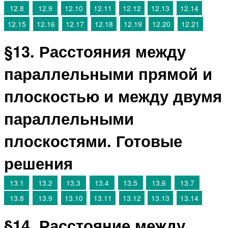
12.8
12.9
12.10
12.11
12.12
12.13
12.14
12.15
12.16
12.17
12.18
12.19
12.20
12.21
§13. Расстояния между
параллельными прямой и
плоскостью и между двумя
параллельными
плоскостями. Готовые
решения
13.1
13.2
13.3
13.4
13.5
13.6
13.7
13.8
13.9
13.10
13.11
13.12
13.13
13.14
§14. Расстояние между