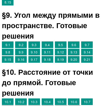
8.15
§9. Угол между прямыми в
пространстве. Готовые
решения
9.1
9.2
9.3
9.4
9.5
9.6
9.7
9.8
9.9
9.10
9.11
9.12
9.13
9.14
9.15
9.16
9.17
9.18
9.19
9.20
9.21
§10. Расстояние от точки
до прямой. Готовые
решения
10.1
10.2
10.3
10.4
10.5
10.6
10.7