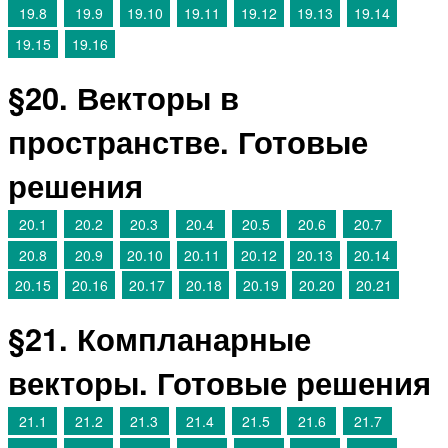
19.8
19.9
19.10
19.11
19.12
19.13
19.14
19.15
19.16
§20. Векторы в
пространстве. Готовые
решения
20.1
20.2
20.3
20.4
20.5
20.6
20.7
20.8
20.9
20.10
20.11
20.12
20.13
20.14
20.15
20.16
20.17
20.18
20.19
20.20
20.21
§21. Компланарные
векторы. Готовые решения
21.1
21.2
21.3
21.4
21.5
21.6
21.7