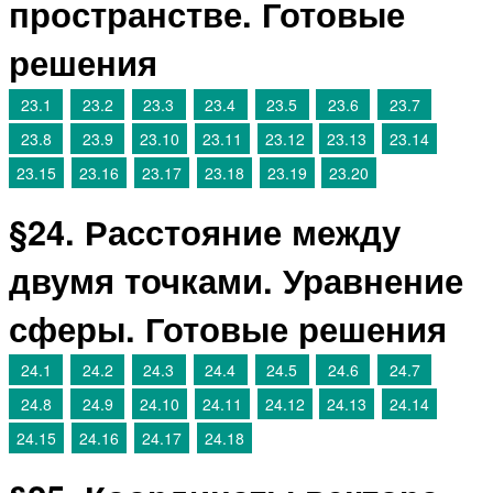
пространстве. Готовые
решения
23.1
23.2
23.3
23.4
23.5
23.6
23.7
23.8
23.9
23.10
23.11
23.12
23.13
23.14
23.15
23.16
23.17
23.18
23.19
23.20
§24. Расстояние между
двумя точками. Уравнение
сферы. Готовые решения
24.1
24.2
24.3
24.4
24.5
24.6
24.7
24.8
24.9
24.10
24.11
24.12
24.13
24.14
24.15
24.16
24.17
24.18