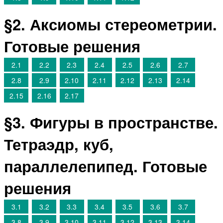
§2. Аксиомы стереометрии.
Готовые решения
2.1
2.2
2.3
2.4
2.5
2.6
2.7
2.8
2.9
2.10
2.11
2.12
2.13
2.14
2.15
2.16
2.17
§3. Фигуры в пространстве.
Тетраэдр, куб,
параллелепипед. Готовые
решения
3.1
3.2
3.3
3.4
3.5
3.6
3.7
3.8
3.9
3.10
3.11
3.12
3.13
3.14