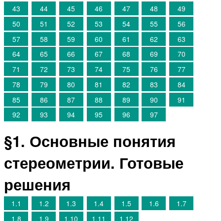
43
44
45
46
47
48
49
50
51
52
53
54
55
56
57
58
59
60
61
62
63
64
65
66
67
68
69
70
71
72
73
74
75
76
77
78
79
80
81
82
83
84
85
86
87
88
89
90
91
92
93
94
95
96
97
§1. Основные понятия
стереометрии. Готовые
решения
1.1
1.2
1.3
1.4
1.5
1.6
1.7
1.8
1.9
1.10
1.11
1.12