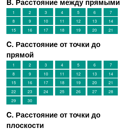
B. Расстояние между прямыми
1
2
3
4
5
6
7
8
9
10
11
12
13
14
15
16
17
18
19
20
21
C. Расстояние от точки до
прямой
1
2
3
4
5
6
7
8
9
10
11
12
13
14
15
16
17
18
19
20
21
22
23
24
25
26
27
28
29
30
C. Расстояние от точки до
плоскости