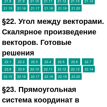
21.8
21.9
21.10
21.11
21.12
21.13
21.14
21.15
21.16
21.17
21.18
21.19
21.20
§22. Угол между векторами.
Скалярное произведение
векторов. Готовые
решения
22.1
22.2
22.3
22.4
22.5
22.6
22.7
22.8
22.9
22.10
22.11
22.12
22.13
22.14
22.15
22.16
22.17
22.18
22.19
22.20
§23. Прямоугольная
система координат в