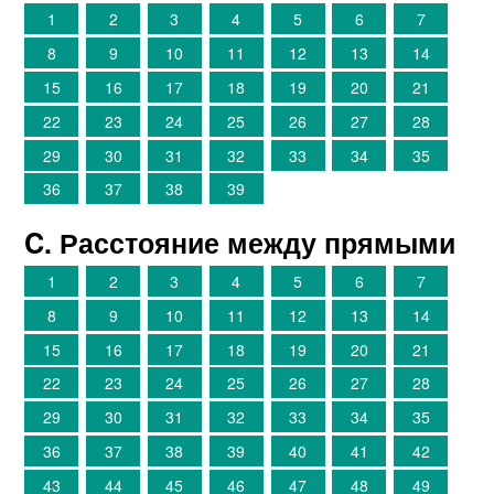
1
2
3
4
5
6
7
8
9
10
11
12
13
14
15
16
17
18
19
20
21
22
23
24
25
26
27
28
29
30
31
32
33
34
35
36
37
38
39
C. Расстояние между прямыми
1
2
3
4
5
6
7
8
9
10
11
12
13
14
15
16
17
18
19
20
21
22
23
24
25
26
27
28
29
30
31
32
33
34
35
36
37
38
39
40
41
42
43
44
45
46
47
48
49