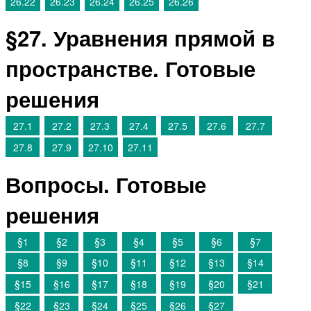
26.22
26.23
26.24
26.25
26.26
§27. Уравнения прямой в
пространстве. Готовые
решения
27.1
27.2
27.3
27.4
27.5
27.6
27.7
27.8
27.9
27.10
27.11
Вопросы. Готовые
решения
§1
§2
§3
§4
§5
§6
§7
§8
§9
§10
§11
§12
§13
§14
§15
§16
§17
§18
§19
§20
§21
§22
§23
§24
§25
§26
§27