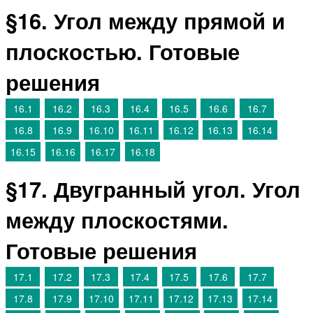
§16. Угол между прямой и
плоскостью. Готовые
решения
16.1
16.2
16.3
16.4
16.5
16.6
16.7
16.8
16.9
16.10
16.11
16.12
16.13
16.14
16.15
16.16
16.17
16.18
§17. Двугранный угол. Угол
между плоскостями.
Готовые решения
17.1
17.2
17.3
17.4
17.5
17.6
17.7
17.8
17.9
17.10
17.11
17.12
17.13
17.14