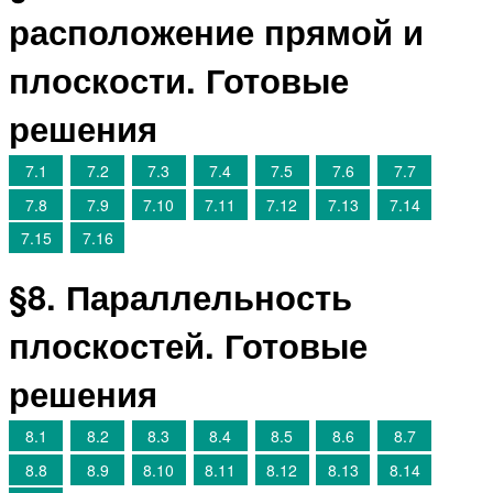
расположение прямой и
плоскости. Готовые
решения
7.1
7.2
7.3
7.4
7.5
7.6
7.7
7.8
7.9
7.10
7.11
7.12
7.13
7.14
7.15
7.16
§8. Параллельность
плоскостей. Готовые
решения
8.1
8.2
8.3
8.4
8.5
8.6
8.7
8.8
8.9
8.10
8.11
8.12
8.13
8.14