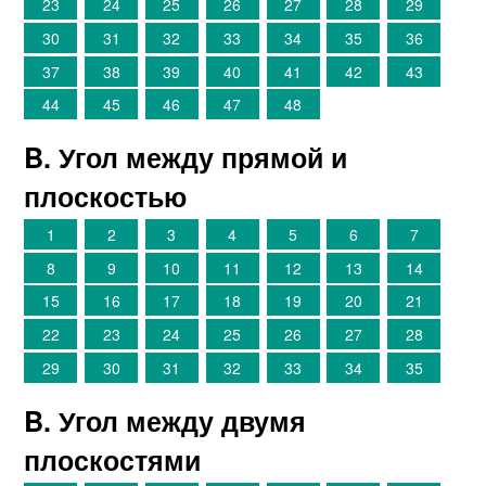
23
24
25
26
27
28
29
30
31
32
33
34
35
36
37
38
39
40
41
42
43
44
45
46
47
48
B. Угол между прямой и
плоскостью
1
2
3
4
5
6
7
8
9
10
11
12
13
14
15
16
17
18
19
20
21
22
23
24
25
26
27
28
29
30
31
32
33
34
35
B. Угол между двумя
плоскостями