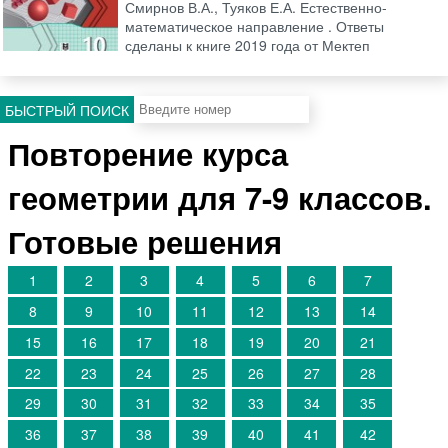
Смирнов В.А., Туяков Е.А. Естественно-
математическое направление . Ответы
сделаны к книге 2019 года от Мектеп
БЫСТРЫЙ ПОИСК
Повторение курса
геометрии для 7-9 классов.
Готовые решения
1
2
3
4
5
6
7
8
9
10
11
12
13
14
15
16
17
18
19
20
21
22
23
24
25
26
27
28
29
30
31
32
33
34
35
36
37
38
39
40
41
42