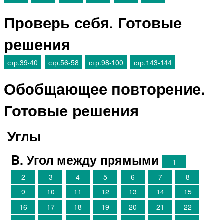
Проверь себя. Готовые
решения
стр.39-40
стр.56-58
стр.98-100
стр.143-144
Обобщающее повторение.
Готовые решения
Углы
B. Угол между прямыми
1
2
3
4
5
6
7
8
9
10
11
12
13
14
15
16
17
18
19
20
21
22