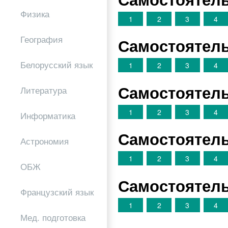
Физика
1
2
3
4
География
Самостоятель
Белорусский язык
1
2
3
4
Самостоятель
Литература
1
2
3
4
Информатика
Самостоятель
Астрономия
1
2
3
4
ОБЖ
Самостоятель
Французский язык
1
2
3
4
Мед. подготовка