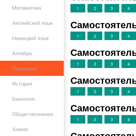
Математика
1
2
3
4
Самостоятель
Английский язык
1
2
3
4
Немецкий язык
Самостоятель
Алгебра
1
2
3
4
Геометрия
Самостоятель
История
1
2
3
4
Биология
Самостоятель
Обществознание
1
2
3
4
Химия
Самостоятель