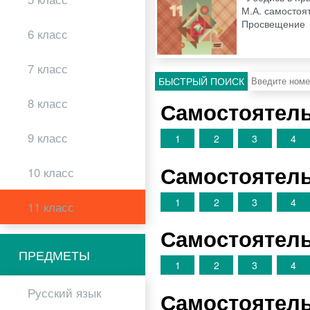
М.А. самостоя
Просвещение
6 класс
7 класс
БЫСТРЫЙ ПОИСК
8 класс
Самостоятель
9 класс
1
2
3
4
Самостоятель
10 класс
1
2
3
4
11 класс
Самостоятель
ПРЕДМЕТЫ
1
2
3
4
Русский язык
Самостоятель