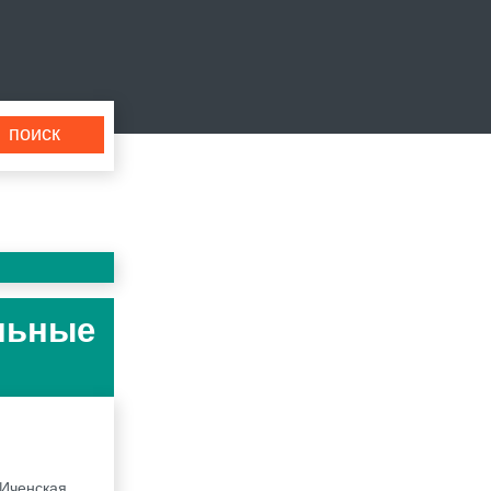
ельные
 Иченская