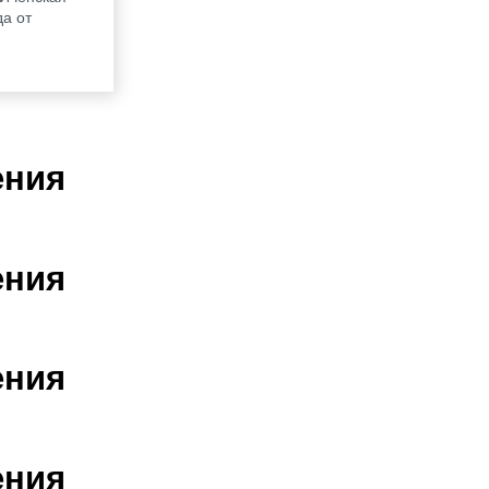
да от
ения
ения
ения
ения