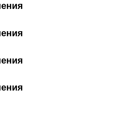
шения
шения
шения
шения