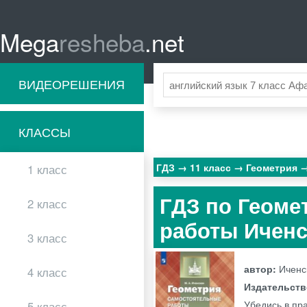
Mega
resheba
.net
ВИДЕОРЕШЕНИЯ
КЛАССЫ
ГДЗ
11 класс
Геометрия
1 класс
ГДЗ по Геоме
2 класс
работы Иченс
3 класс
автор:
Иченс
4 класс
Издательст
Убедись в пр
5 класс