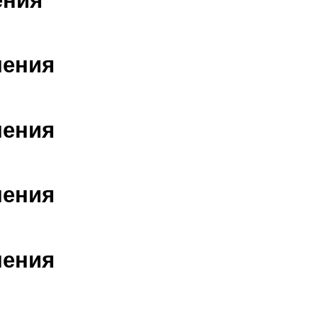
шения
шения
шения
шения