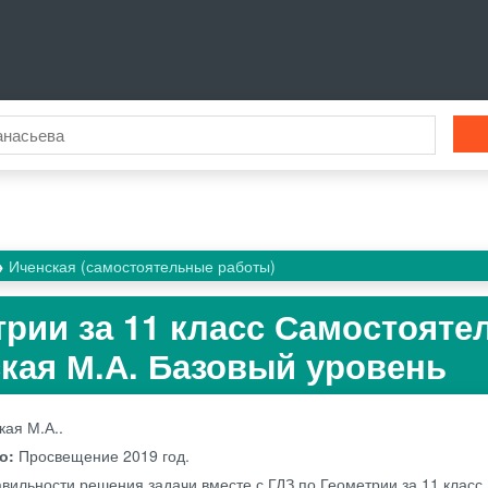
Иченская (самостоятельные работы)
трии за 11 класс Самостоят
кая М.А. Базовый уровень
кая М.А..
во:
Просвещение
2019 год.
авильности решения задачи вместе с ГДЗ по Геометрии за 11 класс