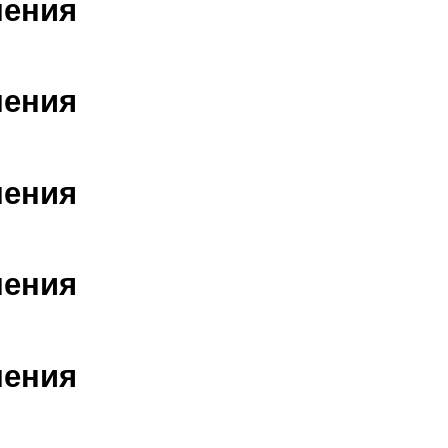
шения
шения
шения
шения
шения