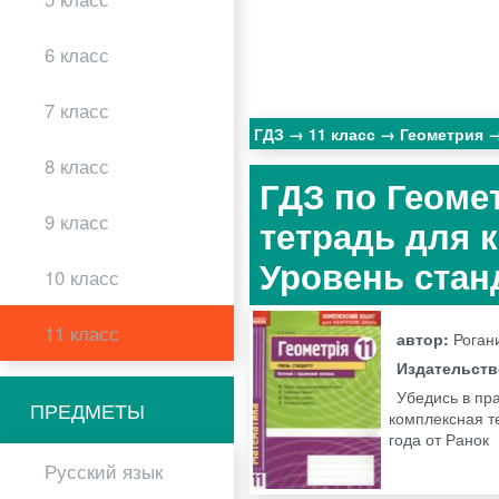
6 класс
7 класс
ГДЗ
11 класс
Геометрия
8 класс
ГДЗ по Геоме
9 класс
тетрадь для 
Уровень стан
10 класс
11 класс
автор:
Роган
Издательст
Убедись в пр
ПРЕДМЕТЫ
комплексная т
года от Ранок
Русский язык