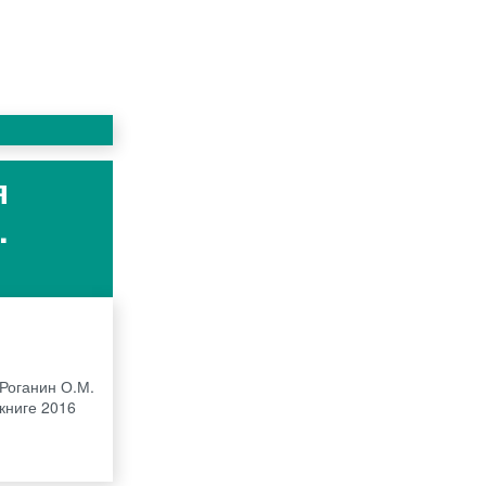
я
.
 Роганин О.М.
книге 2016