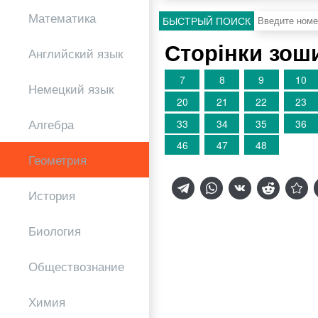
Математика
БЫСТРЫЙ ПОИСК
Сторінки зоши
Английский язык
7
8
9
10
Немецкий язык
20
21
22
23
Алгебра
33
34
35
36
46
47
48
Геометрия
История
Биология
Обществознание
Химия