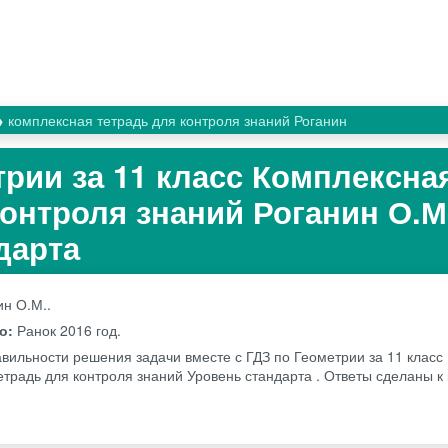
комплексная тетрадь для контроля знаний Роганин
трии за 11 класс Комплексна
контроля знаний Роганин О.М
дарта
ин О.М..
во:
Ранок
2016 год.
авильности решения задачи вместе с ГДЗ по Геометрии за 11 класс
етрадь для контроля знаний Уровень стандарта . Ответы сделаны к 