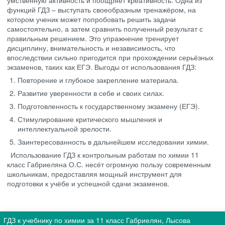
умственную активность и поощряет креативность. Одна из
функций ГДЗ – выступать своеобразным тренажёром, на
котором ученик может попробовать решить задачи
самостоятельно, а затем сравнить полученный результат с
правильным решением. Это упражнение тренирует
дисциплину, внимательность и независимость, что
впоследствии сильно пригодится при прохождении серьёзных
экзаменов, таких как ЕГЭ. Выгоды от использования ГДЗ:
Повторение и глубокое закрепление материала.
Развитие уверенности в себе и своих силах.
Подготовленность к государственному экзамену (ЕГЭ).
Стимулирование критического мышления и
интеллектуальной зрелости.
Заинтересованность в дальнейшем исследовании химии.
Использование ГДЗ к контрольным работам по химии 11
класс Габриеляна О.С. несёт огромную пользу современным
школьникам, предоставляя мощный инструмент для
подготовки к учёбе и успешной сдачи экзаменов.
ГДЗ к учебнику по химии за 11 класс Габриелян, Лысова