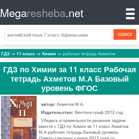
Mega
resheba
.net
ГДЗ
11 класс
Химия
рабочая тетрадь Ахметов
ГДЗ по Химии за 11 класс Рабочая
тетрадь Ахметов М.А Базовый
уровень ФГОС
автор:
Ахметов М.А.
Издательство:
Вентана-граф
2012 год.
Убедись в правильности решения задачи
вместе с ГДЗ по Химии за 11 класс Ахметов
М.А рабочая тетрадь Базовый уровень .
Ответы сделаны к книге 2012 года от