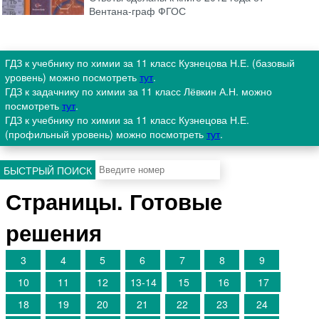
Вентана-граф ФГОС
ГДЗ к учебнику по химии за 11 класс Кузнецова Н.Е. (базовый
уровень) можно посмотреть
тут
.
ГДЗ к задачнику по химии за 11 класс Лёвкин А.Н. можно
посмотреть
тут
.
ГДЗ к учебнику по химии за 11 класс Кузнецова Н.Е.
(профильный уровень) можно посмотреть
тут
.
БЫСТРЫЙ ПОИСК
Страницы. Готовые
решения
3
4
5
6
7
8
9
10
11
12
13-14
15
16
17
18
19
20
21
22
23
24