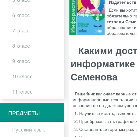
Издательст
Если вы хоти
6 класс
обязательно п
тетради Семе
образования и
7 класс
образовательн
8 класс
Какими дос
информатике з
9 класс
Семенова
10 класс
11 класс
Решебник включает верные от
информационные технологии, п
освоения ее на должном уровне
ПРЕДМЕТЫ
Научиться искать, выделять
Преобразовывать графически
Русский язык
Составлять алгоритмы разл
Правильно выполнять дома