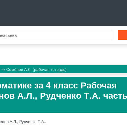
а
Семёнов А.Л. (рабочая тетрадь)
матике за 4 класс Рабочая
ов А.Л., Рудченко Т.А. часть
нов А.Л., Рудченко Т.А..