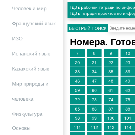
ГДЗ к рабочей тетради по инфо
Человек и мир
ГДЗ к тетради проектов по инфо
Французский язык
БЫСТРЫЙ ПОИСК
ИЗО
Номера. Гото
Испанский язык
7
8
9
10
20
21
22
23
Казахский язык
33
34
35
36
46
47
48
49
Мир природы и
59
60
61
62
человека
72
73
74
75
85
86
87
88
Физкультура
98
99
100
101
Основы
111
112
113
114