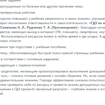
пропущенные по болезни или другим причинам темы.
и проверочным работам.
сурсом повышают у ребёнка уверенность в своих знаниях, улучша
твуют воспитанию ответственности и самостоятельности.
«ГДЗ по 
 Семенова А. Л., Рудченко Т. А. (Просвещение)»
, благодаря онл
джетов, имеющих выход в интернет (ПК, планшета, смартфона, ноут
Воспользоваться ресурсом можно в любое время и где угодно. К д
ожно отнести:
мени при подготовке с учебным пособием;
тему, обеспечивающую быстрый поиск нужной страницы учебника;
в соответствии с основным изданием;
падающую с первоисточником.
же родителям, желающим проконтролировать выполнение домашне
путь – списать готовые решения с онлайн-сборника. Но, если сказа
ундаментальным знаниям. Гораздо эффективнее сначала попытатьс
атем проверить себя по ресурсу и провести анализ допущенных ош
шение к ГДЗ принесёт желанный результат – глубокие знания и от
ой.