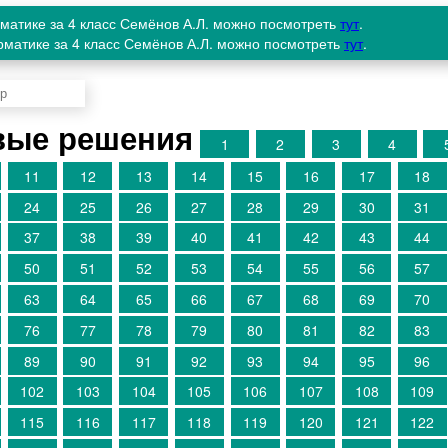
рматике за 4 класс Семёнов А.Л. можно посмотреть
тут
.
рматике за 4 класс Семёнов А.Л. можно посмотреть
тут
.
вые решения
1
2
3
4
11
12
13
14
15
16
17
18
24
25
26
27
28
29
30
31
37
38
39
40
41
42
43
44
50
51
52
53
54
55
56
57
63
64
65
66
67
68
69
70
76
77
78
79
80
81
82
83
89
90
91
92
93
94
95
96
102
103
104
105
106
107
108
109
115
116
117
118
119
120
121
122