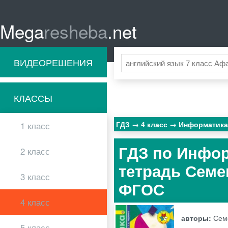
Mega
resheba
.net
ВИДЕОРЕШЕНИЯ
КЛАССЫ
ГДЗ
4 класс
Информатик
1 класс
ГДЗ по Инфор
2 класс
тетрадь Семен
3 класс
ФГОС
4 класс
авторы:
Семе
5 класс