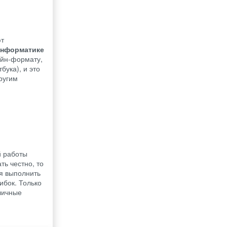
ют
информатике
айн-формату,
бука), и это
ругим
й работы
ть честно, то
я выполнить
ибок. Только
личные