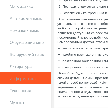
Математика
Проходить самостоятельно 
Готовиться к контрольным 
Английский язык
Систематические занятия с ре
успеваемость, а также способс
за 4 класс к рабочей тетради
Немецкий язык
является доступным со всех га
несомненный плюс решебника. 
немаловажным достоинствам м
Окружающий мир
значительную экономию вре
Белорусский язык
удобную навигационную сис
постоянное обновление ГДЗ 
Литература
нумерацию, полностью сов
Решебник будет полезен так
своими детьми. Самый простой 
Информатика
такой способ не приведёт к ф
упражнения самостоятельно, з
Технология
внимательное и вдумчивое отно
успехи в овладении дисциплин
Музыка