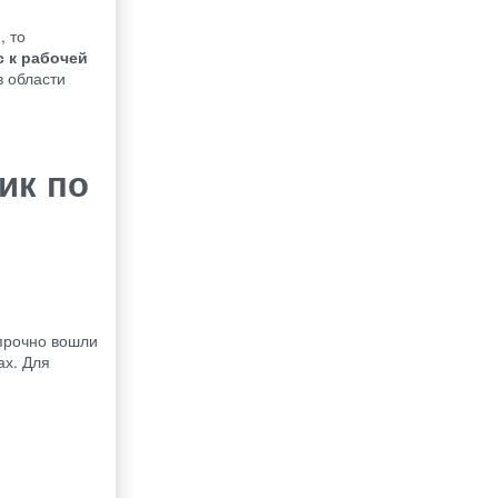
, то
с к рабочей
в области
ик по
 прочно вошли
ах. Для