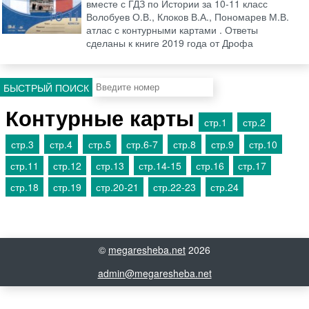
вместе с ГДЗ по Истории за 10‐11 класс
Волобуев О.В., Клоков В.А., Пономарев М.В.
атлас с контурными картами . Ответы
сделаны к книге 2019 года от Дрофа
БЫСТРЫЙ ПОИСК
Контурные карты
стр.1
стр.2
стр.3
стр.4
стр.5
стр.6-7
стр.8
стр.9
стр.10
стр.11
стр.12
стр.13
стр.14-15
стр.16
стр.17
стр.18
стр.19
стр.20-21
стр.22-23
стр.24
©
megaresheba.net
2026
admin@megaresheba.net