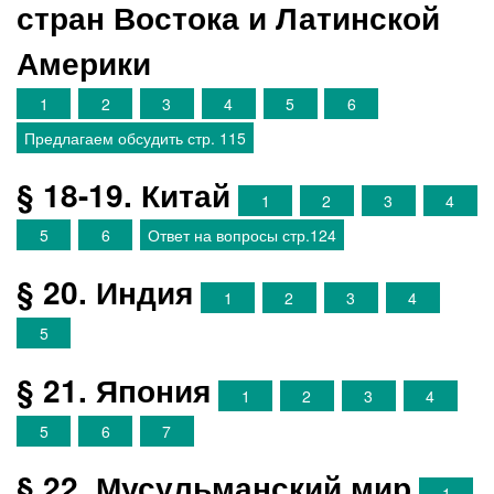
стран Востока и Латинской
Америки
1
2
3
4
5
6
Предлагаем обсудить стр. 115
§ 18-19. Китай
1
2
3
4
5
6
Ответ на вопросы стр.124
§ 20. Индия
1
2
3
4
5
§ 21. Япония
1
2
3
4
5
6
7
§ 22. Мусульманский мир
1