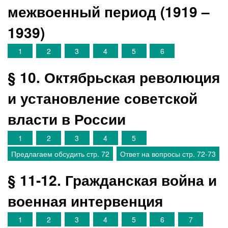
межвоенный период (1919 –
1939)
1
2
3
4
5
6
§ 10. Октябрьская революция
и установление советской
власти в России
1
2
3
4
5
Предлагаем обсудить стр. 72
Ответ на вопросы стр. 72-73
§ 11-12. Гражданская война и
военная интервенция
1
2
3
4
5
6
7