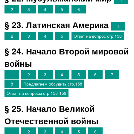
2
3
4
5
6
§ 23. Латинская Америка
1
2
3
4
5
Ответ на вопрос стр.150
§ 24. Начало Второй мировой
войны
1
2
3
4
5
6
7
8
Предлагаем обсудить стр.158
Ответ на вопросы стр.158-159
§ 25. Начало Великой
Отечественной войны
1
2
3
4
5
6