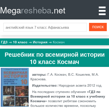
Mega
resheba
.net
ГДЗ
10 класс
История
Космач
Решебник по всемирной истории
10 класс Космач
авторы:
Г.А. Космач, В.С. Кошелев, М.А.
Краснова.
Издательство:
Народная асвета
2012 год.
На последних ступенях обучения
«ГДЗ по
Всемирной истории за 10 класс к учебнику
Космача»
позволит ребятам сэкономить
большое количество времени, поскольку