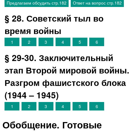
Предлагаем обсудить стр.182
Ответ на вопрос стр.182
§ 28. Советский тыл во
время войны
1
2
3
4
5
6
§ 29-30. Заключительный
этап Второй мировой войны.
Разгром фашистского блока
(1944 – 1945)
1
2
3
4
5
6
Обобщение. Готовые