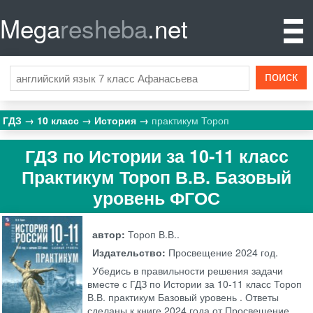
Mega
resheba
.net
ГДЗ
10 класс
История
практикум Тороп
ГДЗ по Истории за 10‐11 класс
Практикум Тороп В.В. Базовый
уровень ФГОС
автор:
Тороп В.В..
Издательство:
Просвещение
2024 год.
Убедись в правильности решения задачи
вместе с ГДЗ по Истории за 10‐11 класс Тороп
В.В. практикум Базовый уровень . Ответы
сделаны к книге 2024 года от Просвещение