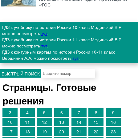
ФГОС
ГДЗ к учебнику по истории России 10 класс Мединский В.Р.
можно посмотреть
тут
.
ГДЗ к учебнику по истории России 11 класс Мединский В.Р.
можно посмотреть
тут
.
ГДЗ к контурным картам по истории России 10-11 класс
Вершинин А.А. можно посмотреть
тут
.
БЫСТРЫЙ ПОИСК
Страницы. Готовые
решения
3
4
5
6
7
8
9
10
11
12
13
14
15
16
17
18
19
20
21
22
23