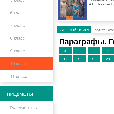
А.В. Ревякин 
6 класс
7 класс
БЫСТРЫЙ ПОИСК
8 класс
Параграфы. 
9 класс
4
5
6
7
17
18
19
20
10 класс
11 класс
ПРЕДМЕТЫ
Русский язык