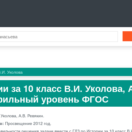
В.И. Уколова
и за 10 класс В.И. Уколова, 
фильный уровень ФГОС
 Уколова, А.В. Ревякин.
во:
Просвещение
2012 год.
вильности решения задачи вместе с ГДЗ по Истории за 10 класс В.