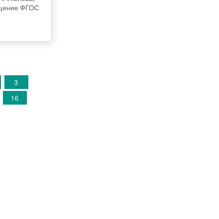
ещение ФГОС
3
16