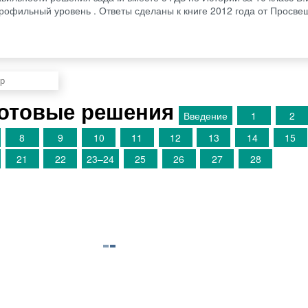
Профильный уровень . Ответы сделаны к книге 2012 года от Просв
Готовые решения
Введение
1
2
8
9
10
11
12
13
14
15
21
22
23–24
25
26
27
28