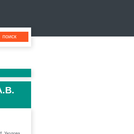
А.В.
И. Уколова,