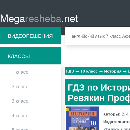
Mega
resheba
.net
ВИДЕОРЕШЕНИЯ
КЛАССЫ
ГДЗ
10 класс
История
1 класс
ГДЗ по Истори
2 класс
Ревякин Про
3 класс
авторы:
В.И.
4 класс
Издательст
Убедись в пра
5 класс