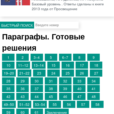
Базовый уровень . Ответы сделаны к книге
2013 года от Просвещение
БЫСТРЫЙ ПОИСК
Параграфы. Готовые
решения
1
2
3–4
5
6–7
8
9
10
11–12
13–14
15
16
17
18
19–20
21–22
23
24
25
26
27
28
29
30
31
32
33
34
35
36
37
38
39
40
41
42
43
44
45
46
47
48
49–50
51–52
53–54
55
56
57
58
59
60
61
Заключение