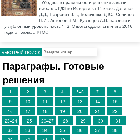
Убедись в правильности решения задачи
вместе с ГДЗ по Истории за 11 класс Данилов
Д.Д., Петрович В.Г., Беличенко Д.Ю., Селинов
П.И., Антонов В.М., Кузнецов А.В. Базовый и
углубленный уровень часть 1, 2. Ответы сделаны к книге 2016
года от Баласс ФГОС
БЫСТРЫЙ ПОИСК
Параграфы. Готовые
решения
1
2
3
4
5–6
7
8
9
10
11
12
13
14
15
16
17
18
19
20
21
22
23–24
25
26–27
28
29
30
31
32
33
34
35
36
37
38
39
40
41
42