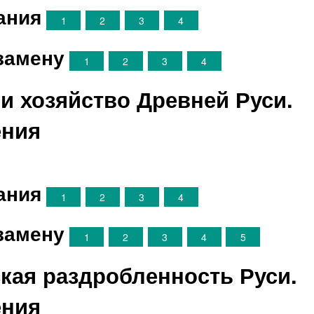
ания
1
2
3
4
замену
1
2
3
4
 и хозяйство Древней Руси.
ения
ания
1
2
3
4
замену
1
2
3
4
5
ская раздробленность Руси.
ения