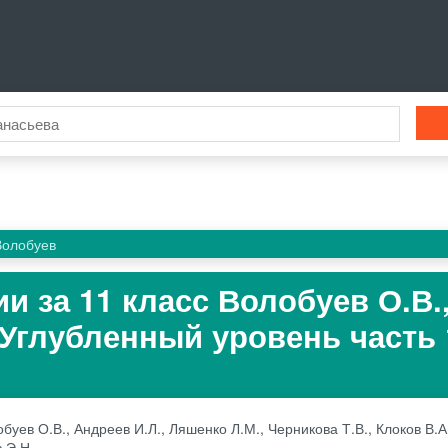
Волобуев
и за 11 класс Волобуев О.В.
 Углубленный уровень часть 1
буев О.В., Андреев И.Л., Ляшенко Л.М., Черникова Т.В., Клоков В.А
 Э.Н..