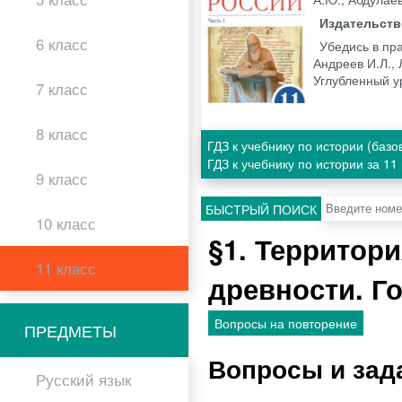
Издательст
6 класс
Убедись в пр
Андреев И.Л., 
Углубленный у
7 класс
8 класс
ГДЗ к учебнику по истории (баз
ГДЗ к учебнику по истории за 1
9 класс
БЫСТРЫЙ ПОИСК
10 класс
§1. Территор
11 класс
древности. Г
Вопросы на повторение
ПРЕДМЕТЫ
Вопросы и зад
Русский язык