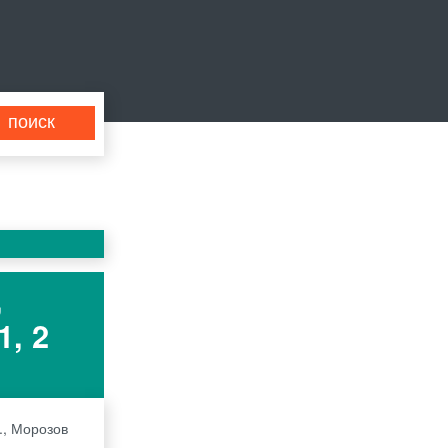
,
, 2
., Морозов