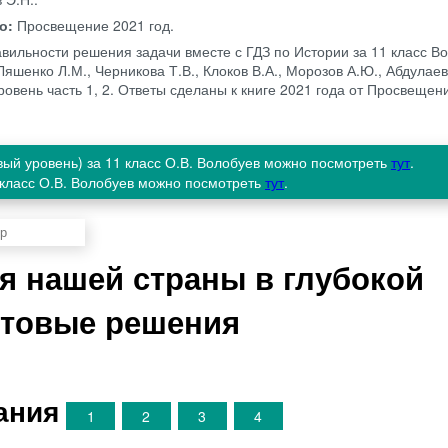
во:
Просвещение
2021 год.
авильности решения задачи вместе с ГДЗ по Истории за 11 класс Во
Ляшенко Л.М., Черникова Т.В., Клоков В.А., Морозов А.Ю., Абдулаев
ровень часть 1, 2. Ответы сделаны к книге 2021 года от Просвеще
овый уровень) за 11 класс О.В. Волобуев можно посмотреть
тут
.
1 класс О.В. Волобуев можно посмотреть
тут
.
ия нашей страны в глубокой
отовые решения
ания
1
2
3
4