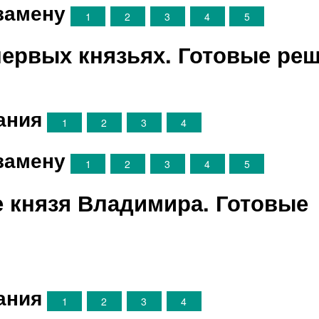
замену
1
2
3
4
5
 первых князьях. Готовые ре
ания
1
2
3
4
замену
1
2
3
4
5
е князя Владимира. Готовые
ания
1
2
3
4