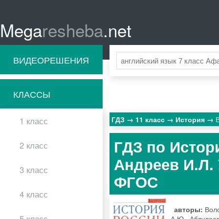
Mega
resheba
.net
ВИДЕОРЕШЕНИЯ
КЛАССЫ
ГДЗ
11 класс
История
1 класс
ГДЗ по Истори
2 класс
Андреев И.Л.
3 класс
ФГОС
4 класс
авторы:
Воло
5 класс
А.Ю., Абдулаев