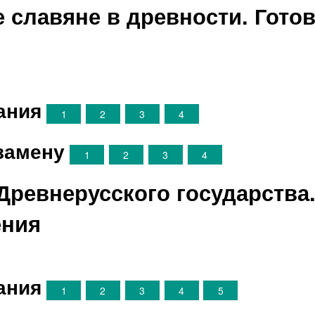
е славяне в древности. Гото
ания
1
2
3
4
замену
1
2
3
4
 Древнерусского государства
ения
ания
1
2
3
4
5