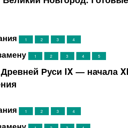
ания
1
2
3
4
замену
1
2
3
4
5
 Древней Руси IX — начала XII
ения
ания
1
2
3
4
замену
1
2
3
4