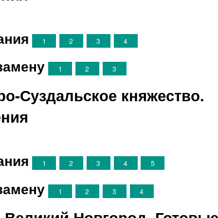
ания
1
2
3
4
замену
1
2
3
ро-Суздальское княжество.
ения
ания
1
2
3
4
5
замену
1
2
3
4
н Великий Новгород. Готовы