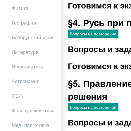
Готовимся к эк
Физика
§4. Русь при
География
Вопросы на повторение
Белорусский язык
Вопросы и зад
Литература
Готовимся к эк
Информатика
§5. Правлени
Астрономия
решения
ОБЖ
Вопросы на повторение
Французский язык
Вопросы и зад
Мед. подготовка