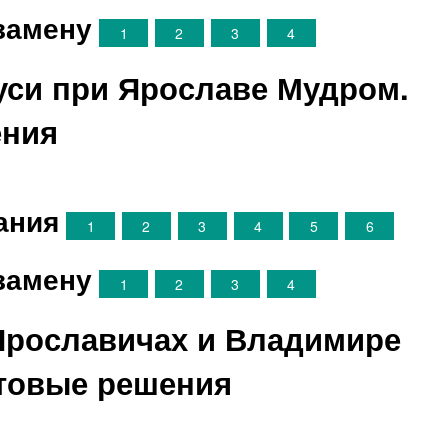
замену
1
2
3
4
Руси при Ярославе Мудром.
ения
ания
1
2
3
4
5
6
замену
1
2
3
4
 Ярославичах и Владимире
товые решения