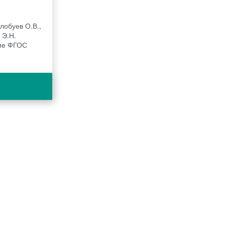
лобуев О.В.,
 Э.Н.
ние ФГОС