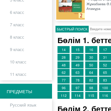
Жұмабаева Ә.Е.
Атамұра
6 класс
7 класс
БЫСТРЫЙ ПОИСК
8 класс
Бөлім 1. бетт
9 класс
14
15
16
17
28
29
30
31
10 класс
48
49
50
52
62
63
64
65
11 класс
77
78
82
83
96
97
98
100
ПРЕДМЕТЫ
112
114
115
116
Русский язык
Бөлім 2. бетт