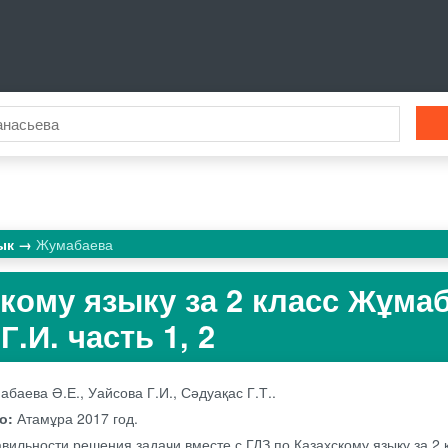
зык
Жумабаева
скому языку за 2 класс Жұма
Г.И. часть 1, 2
баева Ә.Е., Уайсова Г.И., Сәдуақас Г.Т..
во:
Атамұра
2017 год.
вильности решения задачи вместе с ГДЗ по Казахскому языку за 2 