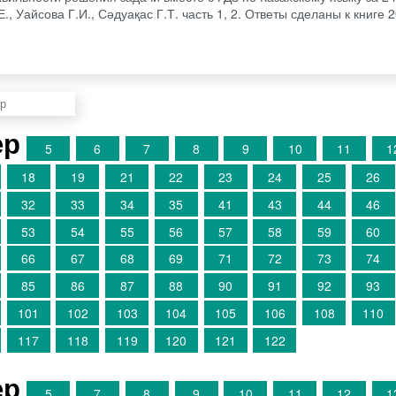
, Уайсова Г.И., Сәдуақас Г.Т. часть 1, 2. Ответы сделаны к книге 2
ер
5
6
7
8
9
10
11
1
18
19
21
22
23
24
25
26
32
33
34
35
41
43
44
46
53
54
55
56
57
58
59
60
66
67
68
69
71
72
73
74
85
86
87
88
90
91
92
93
101
102
103
104
105
106
108
110
117
118
119
120
121
122
ер
5
7
8
9
10
11
12
1