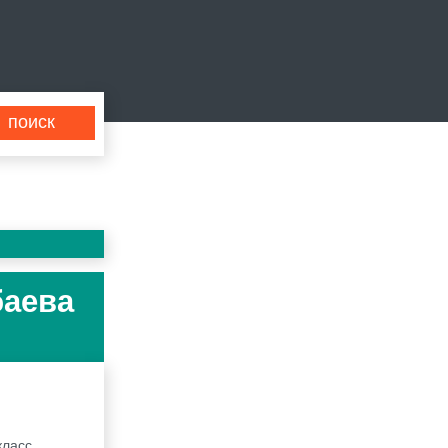
баева
класс