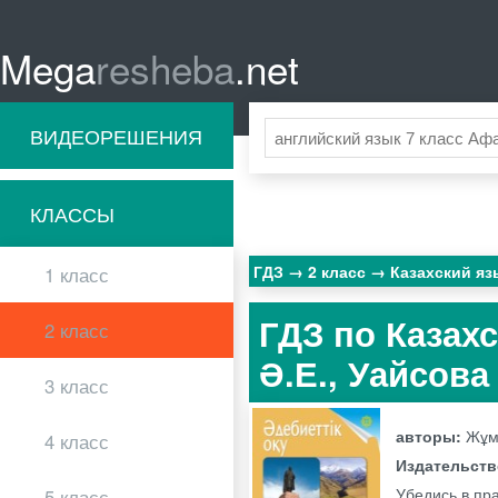
Mega
resheba
.net
ВИДЕОРЕШЕНИЯ
КЛАССЫ
ГДЗ
2 класс
Казахский я
1 класс
ГДЗ по Казах
2 класс
Ә.Е., Уайсова 
3 класс
авторы:
Жұма
4 класс
Издательст
Убедись в пра
5 класс