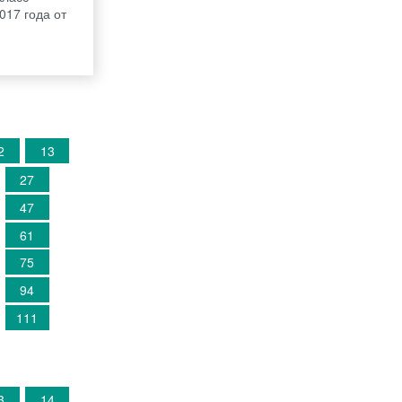
017 года от
2
13
27
47
61
75
94
111
3
14