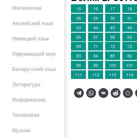
Математика
15
16
17
18
28
29
30
31
Английский язык
43
44
45
46
56
57
58
59
Немецкий язык
69
71
72
73
Окружающий мир
83
84
85
86
98
99
100
101
Белорусский язык
111
112
113
114
Литература
Информатика
Технология
Музыка