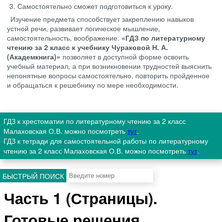
Самостоятельно сможет подготовиться к уроку.
Изучение предмета способствует закреплению навыков
устной речи, развивает логическое мышление,
самостоятельность, воображение.
«ГДЗ по литературному
чтению за 2 класс к учебнику Чураковой Н. А.
(Академкнига)»
позволяет в доступной форме освоить
учебный материал, а при возникновении трудностей выяснить
непонятные вопросы самостоятельно, повторить пройденное
и обращаться к решебнику по мере необходимости.
ГДЗ к хрестоматии по литературному чтению за 2 класс
Малаховская О.В. можно посмотреть
тут
.
ГДЗ к тетради для самостоятельной работы по литературному
чтению за 2 класс Малаховская О.В. можно посмотреть
тут
.
БЫСТРЫЙ ПОИСК
Часть 1 (Страницы).
Готовые решения