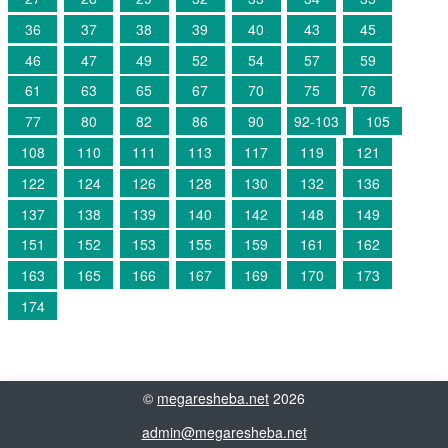
36
37
38
39
40
43
45
46
47
49
52
54
57
59
61
63
65
67
70
75
76
77
80
82
86
90
92-103
105
108
110
111
113
117
119
121
122
124
126
128
130
132
136
137
138
139
140
142
148
149
151
152
153
155
159
161
162
163
165
166
167
169
170
173
174
©
megaresheba.net
2026
admin@megaresheba.net