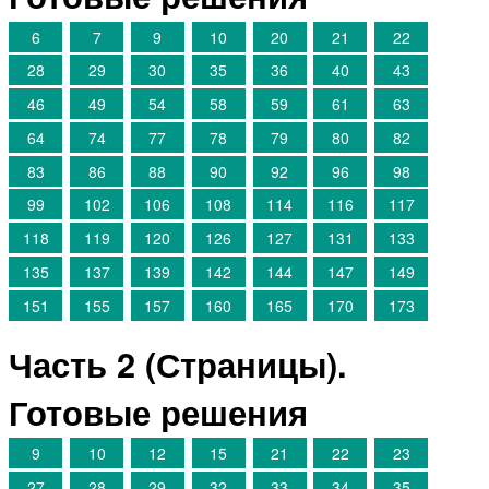
6
7
9
10
20
21
22
28
29
30
35
36
40
43
46
49
54
58
59
61
63
64
74
77
78
79
80
82
83
86
88
90
92
96
98
99
102
106
108
114
116
117
118
119
120
126
127
131
133
135
137
139
142
144
147
149
151
155
157
160
165
170
173
Часть 2 (Страницы).
Готовые решения
9
10
12
15
21
22
23
27
28
29
32
33
34
35