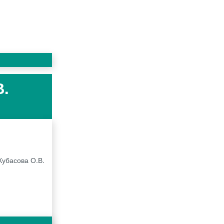
В.
Кубасова О.В.