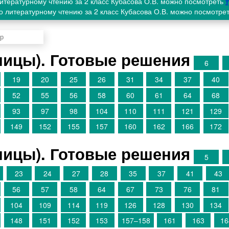
итературному чтению за 2 класс Кубасова О.В. можно посмотреть
т
о литературному чтению за 2 класс Кубасова О.В. можно посмотре
аницы). Готовые решения
6
19
20
25
26
31
34
37
40
52
55
56
58
60
61
64
68
93
97
98
104
110
111
121
129
149
152
155
157
160
162
166
172
аницы). Готовые решения
5
23
24
27
28
35
37
41
43
56
57
58
64
67
73
76
81
104
109
114
119
126
128
130
134
148
151
152
153
157–158
161
163
16