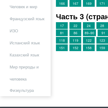
166
167
169
171
Человек и мир
Часть 3 (стр
Французский язык
17
22
24
28
ИЗО
81
86
89–90
91
118
119
122
123
Испанский язык
151
152
158
159
Казахский язык
Мир природы и
человека
Физкультура