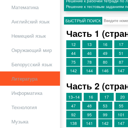
Решение к рабочей тетради по л
Решение к тестовым заданиям п
Математика
БЫСТРЫЙ ПОИСК
Английский язык
Часть 1 (стр
Немецкий язык
12
13
16
17
Окружающий мир
44
46
49
51
75
78
80
87
Белорусский язык
142
144
146
147
Литература
Часть 2 (стр
Информатика
13–14
16
17
20
47
48
53
55
Технология
92
95
99
101
Музыка
138
141
142
147