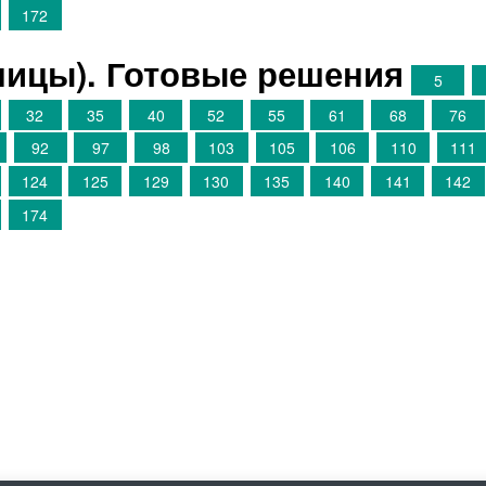
172
аницы). Готовые решения
5
32
35
40
52
55
61
68
76
92
97
98
103
105
106
110
111
124
125
129
130
135
140
141
142
174