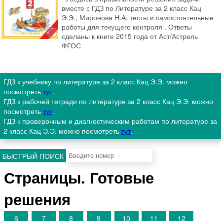
вместе с ГДЗ по Литературе за 2 класс Кац
Э.Э., Миронова Н.А. тесты и самостоятельные
работы для текущего контроля . Ответы
сделаны к книге 2015 года от Аст/Астрель
ФГОС
ГДЗ к учебнику по литературе за 2 класс Кац Э.Э. можно
посмотреть
тут
.
ГДЗ к рабочей тетради по литературе за 2 класс Кац Э.Э. можно
посмотреть
тут
.
ГДЗ к проверочным и диагностическим работам по литературе за
2 класс Кац Э.Э. можно посмотреть
тут
.
БЫСТРЫЙ ПОИСК
Страницы. Готовые
решения
6
7
8
9
10
11
12