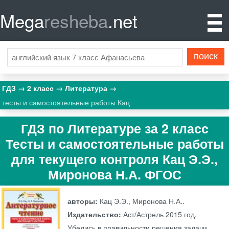
Mega
resheba
.net
ГДЗ
2 класс
Литература
тесты и самостоятельные работы Кац
ГДЗ по Литературе за 2 класс
Тесты и самостоятельные работы
для текущего контроля Кац Э.Э.,
Миронова Н.А. ФГОС
авторы:
Кац Э.Э., Миронова Н.А..
Издательство:
Аст/Астрель
2015 год.
Убедись в правильности решения задачи