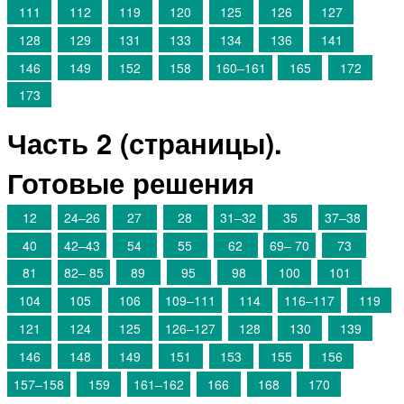
111
112
119
120
125
126
127
128
129
131
133
134
136
141
146
149
152
158
160–161
165
172
173
Часть 2 (страницы).
Готовые решения
12
24–26
27
28
31–32
35
37–38
40
42–43
54
55
62
69– 70
73
81
82– 85
89
95
98
100
101
104
105
106
109–111
114
116–117
119
121
124
125
126–127
128
130
139
146
148
149
151
153
155
156
157–158
159
161–162
166
168
170