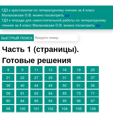
ГДЗ к хрестоматии по литературному чтению за 4 класс
Малаховская О.В. можно посмотреть
тут
.
ГДЗ к тетради для самостоятельной работы по литературному
чтению за 4 класс Малаховская О.В. можно посмотреть
тут
.
БЫСТРЫЙ ПОИСК
Часть 1 (страницы).
Готовые решения
8
9
11
13
16
19
20
21
22
27
29
31
35
37
38
40
44
45
50
51
56
58
61
63
64
65
70
71
80
84
89
94
95
96
97
98
100
101
102
104
105
106