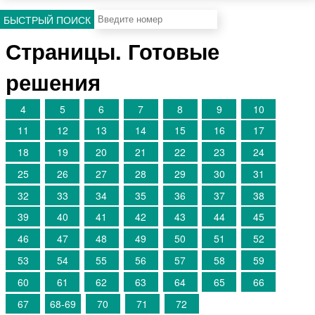
БЫСТРЫЙ ПОИСК
Страницы. Готовые
решения
4
5
6
7
8
9
10
11
12
13
14
15
16
17
18
19
20
21
22
23
24
25
26
27
28
29
30
31
32
33
34
35
36
37
38
39
40
41
42
43
44
45
46
47
48
49
50
51
52
53
54
55
56
57
58
59
60
61
62
63
64
65
66
67
68-69
70
71
72