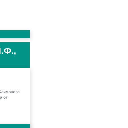
.Ф.,
 Климанова
а от