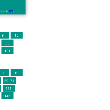
треть
тут
.
9
15
55
121
9
19
69–71
111
145