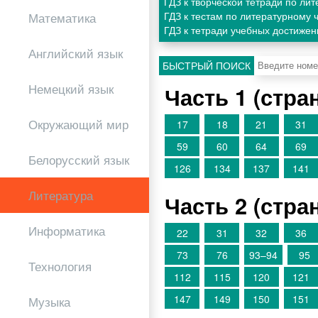
ГДЗ к творческой тетради по ли
ГДЗ к тестам по литературному 
Математика
ГДЗ к тетради учебных достижен
Английский язык
БЫСТРЫЙ ПОИСК
Немецкий язык
Часть 1 (стр
Окружающий мир
17
18
21
31
59
60
64
69
Белорусский язык
126
134
137
141
Литература
Часть 2 (стр
Информатика
22
31
32
36
73
76
93–94
95
Технология
112
115
120
121
147
149
150
151
Музыка