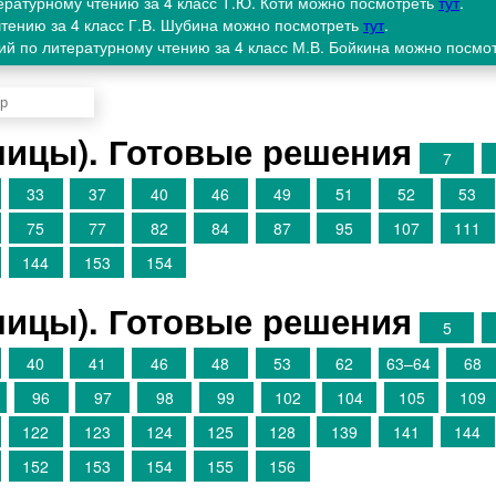
тературному чтению за 4 класс Т.Ю. Коти можно посмотреть
тут
.
чтению за 4 класс Г.В. Шубина можно посмотреть
тут
.
ий по литературному чтению за 4 класс М.В. Бойкина можно посмо
аницы). Готовые решения
7
33
37
40
46
49
51
52
53
75
77
82
84
87
95
107
111
144
153
154
аницы). Готовые решения
5
40
41
46
48
53
62
63–64
68
96
97
98
99
102
104
105
109
122
123
124
125
128
139
141
144
152
153
154
155
156