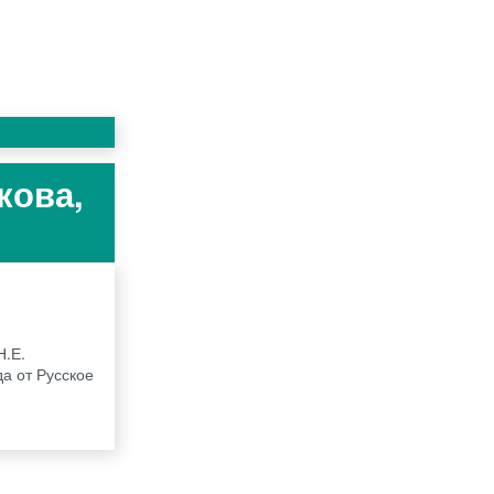
кова,
Н.Е.
да от Русское