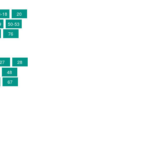
3-18
20
9
50-53
76
27
28
48
67