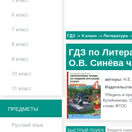
6 класс
7 класс
ГДЗ
4 класс
Литература
8 класс
ГДЗ по Литера
9 класс
О.В. Синёва ч
10 класс
авторы:
Н.Е.
Издательст
11 класс
Убедись в пра
Кутейникова, О
слово ФГОС
ПРЕДМЕТЫ
Русский язык
БЫСТРЫЙ ПОИСК