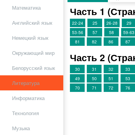
Математика
Часть 1 (Стр
Английский язык
22-24
25
26-28
29
53-56
57
58
59-63
Немецкий язык
81
82
86
87
Окружающий мир
Часть 2 (Стр
Белорусский язык
30
31
32
33
49
50
51
53
Литература
70
71
72
76
Информатика
Технология
Музыка