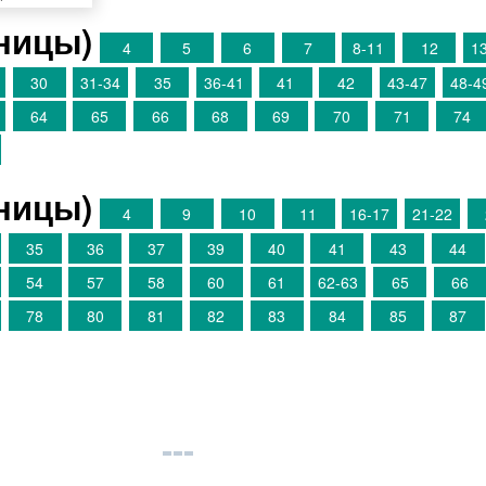
аницы)
4
5
6
7
8-11
12
1
30
31-34
35
36-41
41
42
43-47
48-4
64
65
66
68
69
70
71
74
аницы)
4
9
10
11
16-17
21-22
35
36
37
39
40
41
43
44
54
57
58
60
61
62-63
65
66
78
80
81
82
83
84
85
87